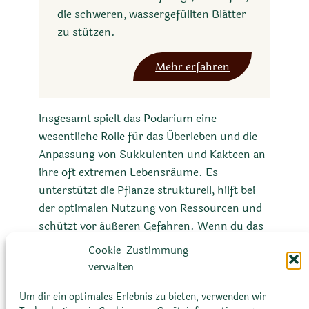
die schweren, wassergefüllten Blätter
zu stützen.
Mehr erfahren
Insgesamt spielt das Podarium eine
wesentliche Rolle für das Überleben und die
Anpassung von Sukkulenten und Kakteen an
ihre oft extremen Lebensräume. Es
unterstützt die Pflanze strukturell, hilft bei
der optimalen Nutzung von Ressourcen und
schützt vor äußeren Gefahren. Wenn du das
nächste Mal eine Sukkulente oder einen
Cookie-Zustimmung
Kaktus betrachtest, achte auf die kleinen,
verwalten
aber entscheidenden Podarien, die zur
beeindruckenden Anpassungsfähigkeit dieser
Um dir ein optimales Erlebnis zu bieten, verwenden wir