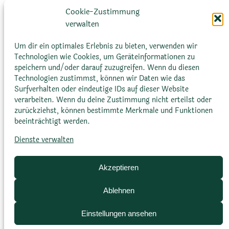
Pflanzenarten, einschließlich Sukkulenten
Cookie-Zustimmung
und Kakteen, zu finden sind. Sie ermöglichen
verwalten
eine effiziente Lichtaufnahme, reduzieren den
Konkurrenzdruck und bieten Schutz vor
Um dir ein optimales Erlebnis zu bieten, verwenden wir
Technologien wie Cookies, um Geräteinformationen zu
Fressfeinden.
speichern und/oder darauf zuzugreifen. Wenn du diesen
Technologien zustimmst, können wir Daten wie das
Surfverhalten oder eindeutige IDs auf dieser Website
verarbeiten. Wenn du deine Zustimmung nicht erteilst oder
zurückziehst, können bestimmte Merkmale und Funktionen
beeinträchtigt werden.
Dienste verwalten
Glossar
Datenschutz­erklärung
Impressum
Cookie-Richtlinie (EU)
Bildnachweise
Akzeptieren
Ablehnen
Einstellungen ansehen