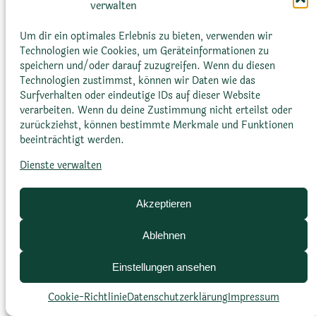
verwalten
Einschnitte entlang der Kante aufweist.
Um dir ein optimales Erlebnis zu bieten, verwenden wir
Technologien wie Cookies, um Geräteinformationen zu
speichern und/oder darauf zuzugreifen. Wenn du diesen
Technologien zustimmst, können wir Daten wie das
Surfverhalten oder eindeutige IDs auf dieser Website
verarbeiten. Wenn du deine Zustimmung nicht erteilst oder
zurückziehst, können bestimmte Merkmale und Funktionen
Glossar
Datenschutz­erklärung
Impressum
beeinträchtigt werden.
Cookie-Richtlinie (EU)
Bildnachweise
Dienste verwalten
Akzeptieren
Ablehnen
Einstellungen ansehen
Cookie-Richtlinie
Datenschutz­erklärung
Impressum