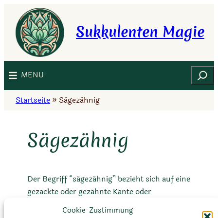
Zum
Inhalt
Sukkulenten Magie
springen
Suchen
MENU
Startseite
»
Sägezähnig
Sägezähnig
Der Begriff “sägezähnig” bezieht sich auf eine
gezackte oder gezähnte Kante oder
Oberfläche einer Pflanze. Es beschreibt eine
Cookie-Zustimmung
Struktur, die scharfe, gezackte Zähne oder