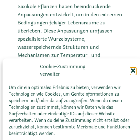
Saxikole Pflanzen haben beeindruckende
Anpassungen entwickelt, um in den extremen
Bedingungen felsiger Lebensräume zu
überleben. Diese Anpassungen umfassen
spezialisierte Wurzelsysteme,
wasserspeichernde Strukturen und
Mechanismen zur Temperatur- und
Nährstoffregulation. Sukkulenten und
Cookie-Zustimmung
Kakteen, die saxikol wachsen, zeigen diese
verwalten
Anpassungen besonders deutlich und sind
Beispiele für die Vielfalt und
Um dir ein optimales Erlebnis zu bieten, verwenden wir
Technologien wie Cookies, um Geräteinformationen zu
Widerstandsfähigkeit der Pflanzenwelt.
speichern und/oder darauf zuzugreifen. Wenn du diesen
Technologien zustimmst, können wir Daten wie das
Surfverhalten oder eindeutige IDs auf dieser Website
verarbeiten. Wenn du deine Zustimmung nicht erteilst oder
zurückziehst, können bestimmte Merkmale und Funktionen
beeinträchtigt werden.