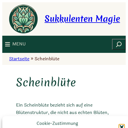
Zum
Inhalt
Sukkulenten Magie
springen
Suchen
MENU
Startseite
»
Scheinblüte
Scheinblüte
Ein Scheinblüte bezieht sich auf eine
Blütenstruktur, die nicht aus echten Blüten,
sondern aus modifizierten Blättern oder
Cookie-Zustimmung
anderen Pflanzenteilen besteht. Es kann wie