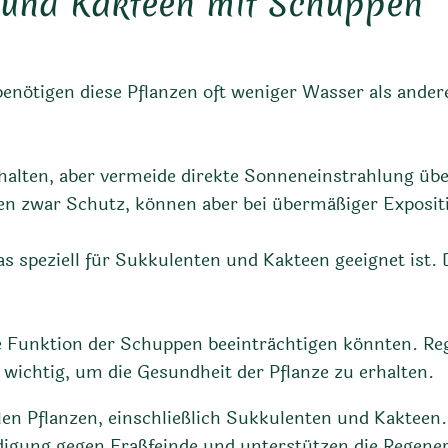
 und Kakteen mit Schuppen
nötigen diese Pflanzen oft weniger Wasser als ande
erhalten, aber vermeide direkte Sonneneinstrahlung üb
ten zwar Schutz, können aber bei übermäßiger Exposi
 speziell für Sukkulenten und Kakteen geeignet ist. D
de Funktion der Schuppen beeinträchtigen könnten. Re
wichtig, um die Gesundheit der Pflanze zu erhalten.
elen Pflanzen, einschließlich Sukkulenten und Kaktee
digung gegen Fraßfeinde und unterstützen die Regener