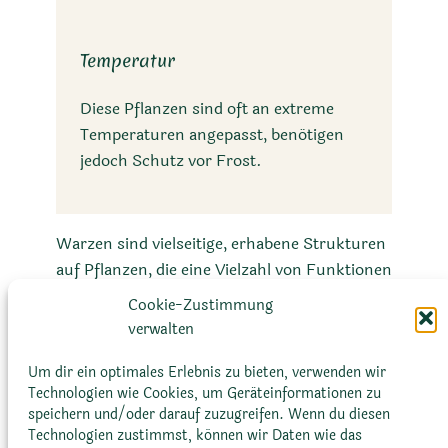
Temperatur
Diese Pflanzen sind oft an extreme
Temperaturen angepasst, benötigen
jedoch Schutz vor Frost.
Warzen sind vielseitige, erhabene Strukturen
auf Pflanzen, die eine Vielzahl von Funktionen
erfüllen. Bei Sukkulenten und Kakteen
Cookie-Zustimmung
spielen sie eine entscheidende Rolle beim
verwalten
Schutz vor intensiver Sonneneinstrahlung,
der Speicherung von Wasser und der Abwehr
Um dir ein optimales Erlebnis zu bieten, verwenden wir
Technologien wie Cookies, um Geräteinformationen zu
von Fressfeinden.
speichern und/oder darauf zuzugreifen. Wenn du diesen
Technologien zustimmst, können wir Daten wie das