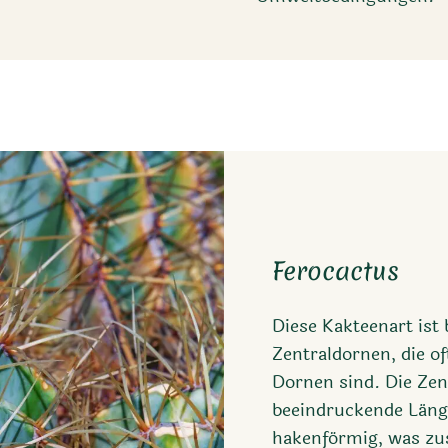
Ferocactus
Diese Kakteenart ist 
Zentraldornen, die of
Dornen sind. Die Ze
beeindruckende Länge
hakenförmig, was zus