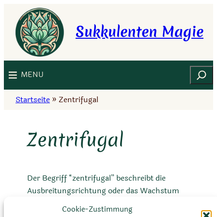
Zum
Inhalt
Sukkulenten Magie
springen
Suchen
MENU
Startseite
»
Zentrifugal
Zentrifugal
Der Begriff “zentrifugal” beschreibt die
Ausbreitungsrichtung oder das Wachstum
von Pflanzenteilen von der Mitte oder dem
Cookie-Zustimmung
Zentrum einer Pflanze weg. Bei einigen