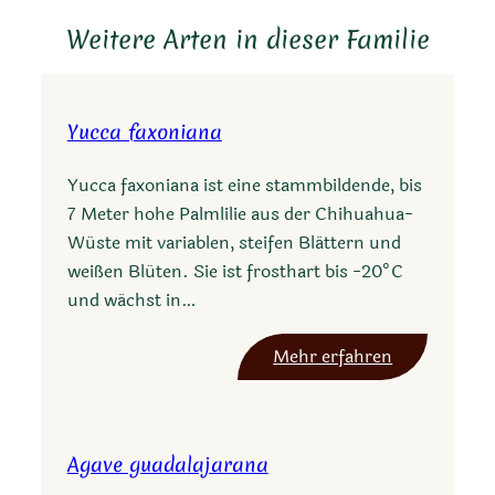
Weitere Arten in dieser Familie
Yucca faxoniana
Yucca faxoniana ist eine stammbildende, bis
7 Meter hohe Palmlilie aus der Chihuahua-
Wüste mit variablen, steifen Blättern und
weißen Blüten. Sie ist frosthart bis -20°C
und wächst in…
:
Mehr erfahren
Y
u
c
Agave guadalajarana
c