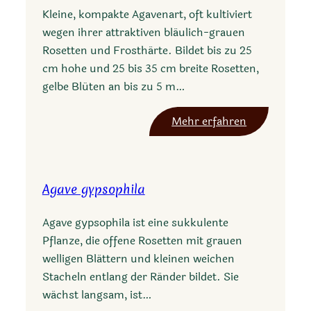
a
Kleine, kompakte Agavenart, oft kultiviert
f
wegen ihrer attraktiven bläulich-grauen
a
Rosetten und Frosthärte. Bildet bis zu 25
x
cm hohe und 25 bis 35 cm breite Rosetten,
o
gelbe Blüten an bis zu 5 m…
n
i
:
Mehr erfahren
a
A
n
g
a
a
Agave gypsophila
v
e
Agave gypsophila ist eine sukkulente
g
Pflanze, die offene Rosetten mit grauen
u
welligen Blättern und kleinen weichen
a
Stacheln entlang der Ränder bildet. Sie
d
wächst langsam, ist…
a