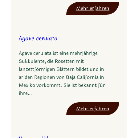
l
:
Mehr erfahren
a
A
j
g
a
a
r
Agave cerulata
v
a
e
n
Agave cerulata ist eine mehrjährige
g
a
Sukkulente, die Rosetten mit
y
lanzettförmigen Blättern bildet und in
p
ariden Regionen von Baja California in
s
Mexiko vorkommt. Sie ist bekannt für
o
ihre…
p
h
:
Mehr erfahren
i
A
l
g
a
a