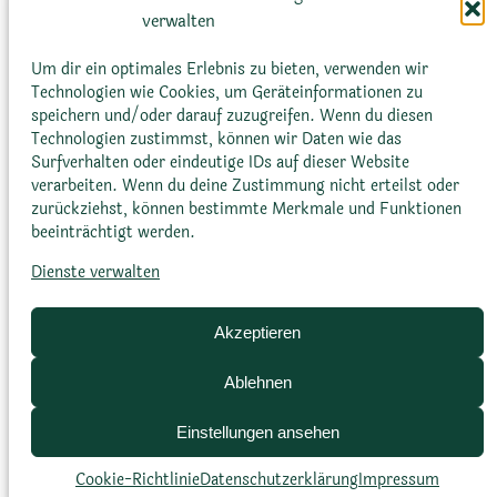
Kiefern- und Eichenwäldern sowie…
d
verwalten
a
:
Mehr erfahren
Um dir ein optimales Erlebnis zu bieten, verwenden wir
A
Technologien wie Cookies, um Geräteinformationen zu
speichern und/oder darauf zuzugreifen. Wenn du diesen
g
Technologien zustimmst, können wir Daten wie das
a
Surfverhalten oder eindeutige IDs auf dieser Website
v
verarbeiten. Wenn du deine Zustimmung nicht erteilst oder
e
zurückziehst, können bestimmte Merkmale und Funktionen
beeinträchtigt werden.
p
o
Dienste verwalten
Glossar
Datenschutz­erklärung
Impressum
l
Cookie-Richtlinie (EU)
Bildnachweise
i
Akzeptieren
a
n
Ablehnen
t
Einstellungen ansehen
h
i
Cookie-Richtlinie
Datenschutz­erklärung
Impressum
f