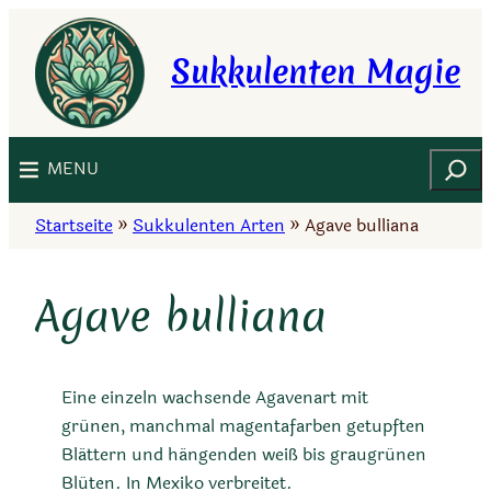
Zum
Inhalt
Sukkulenten Magie
springen
Suchen
MENU
Startseite
»
Sukkulenten Arten
»
Agave bulliana
Agave bulliana
Eine einzeln wachsende Agavenart mit
grünen, manchmal magentafarben getupften
Blättern und hängenden weiß bis graugrünen
Blüten. In Mexiko verbreitet.