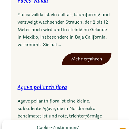
Yucca valida
v
e
Yucca valida ist ein solitär, baumförmig und
c
verzweigt wachsender Strauch, der 2 bis 12
e
Meter hoch wird und in steinigem Gelände
r
in Mexiko, insbesondere in Baja California,
u
vorkommt. Sie hat…
l
a
:
Mehr erfahren
t
Y
a
u
c
Agave polianthiflora
c
a
Agave polianthiflora ist eine kleine,
v
sukkulente Agave, die in Nordmexiko
a
beheimatet ist und rote, trichterförmige
l
Blüten hat. Sie bevorzugt felsige Stellen in
i
Cookie-Zustimmung