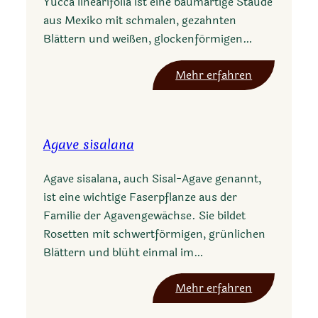
Yucca linearifolia ist eine baumartige Staude
aus Mexiko mit schmalen, gezahnten
Blättern und weißen, glockenförmigen…
:
Mehr erfahren
Y
u
c
Agave sisalana
c
a
Agave sisalana, auch Sisal-Agave genannt,
l
ist eine wichtige Faserpflanze aus der
i
Familie der Agavengewächse. Sie bildet
n
Rosetten mit schwertförmigen, grünlichen
e
Blättern und blüht einmal im…
a
r
:
Mehr erfahren
i
A
f