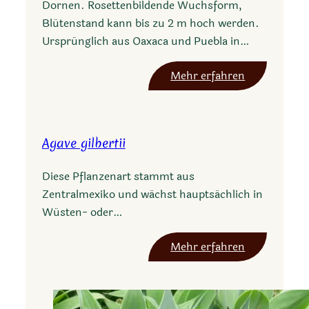
Dornen. Rosettenbildende Wuchsform,
s
Blütenstand kann bis zu 2 m hoch werden.
c
Ursprünglich aus Oaxaca und Puebla in…
u
r
:
Mehr erfahren
a
A
g
a
Agave gilbertii
v
e
Diese Pflanzenart stammt aus
m
Zentralmexiko und wächst hauptsächlich in
a
Wüsten- oder…
c
r
:
Mehr erfahren
o
A
a
g
c
a
a