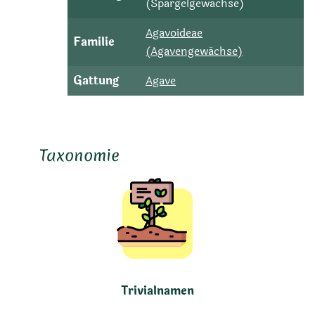
(Spargelgewächse)
Agavoideae
Familie
(Agavengewächse)
Gattung
Agave
Taxonomie
Trivialnamen