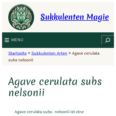
Zum
Inhalt
Sukkulenten Magie
springen
Suchen
MENU
Startseite
»
Sukkulenten Arten
»
Agave cerulata
subs nelsonii
Agave cerulata subs
nelsonii
Agave cerulata subs. nelsonii ist eine