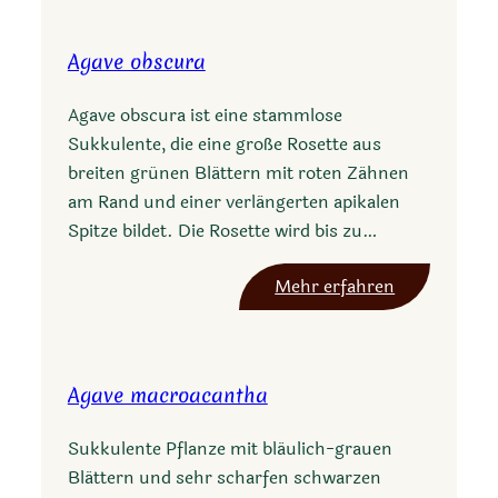
g
o
a
l
Agave obscura
v
i
e
a
Agave obscura ist eine stammlose
s
Sukkulente, die eine große Rosette aus
i
breiten grünen Blättern mit roten Zähnen
s
am Rand und einer verlängerten apikalen
a
Spitze bildet. Die Rosette wird bis zu…
l
a
:
Mehr erfahren
n
A
a
g
a
Agave macroacantha
v
e
Sukkulente Pflanze mit bläulich-grauen
o
Blättern und sehr scharfen schwarzen
b