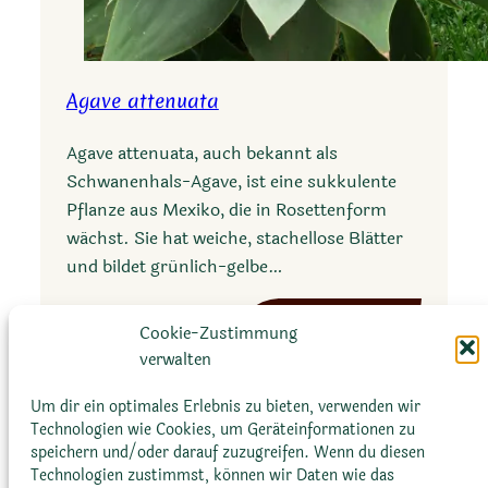
Agave attenuata
Agave attenuata, auch bekannt als
Schwanenhals-Agave, ist eine sukkulente
Pflanze aus Mexiko, die in Rosettenform
wächst. Sie hat weiche, stachellose Blätter
und bildet grünlich-gelbe…
:
Mehr erfahren
Cookie-Zustimmung
A
verwalten
g
a
Um dir ein optimales Erlebnis zu bieten, verwenden wir
Technologien wie Cookies, um Geräteinformationen zu
v
speichern und/oder darauf zuzugreifen. Wenn du diesen
e
Technologien zustimmst, können wir Daten wie das