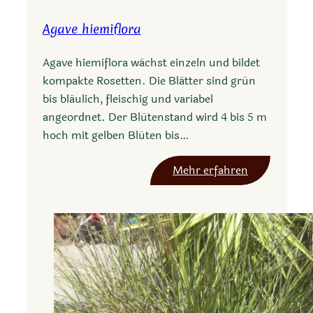
s
Agave hiemiflora
p
e
Agave hiemiflora wächst einzeln und bildet
r
kompakte Rosetten. Die Blätter sind grün
a
bis bläulich, fleischig und variabel
l
angeordnet. Der Blütenstand wird 4 bis 5 m
o
hoch mit gelben Blüten bis…
e
c
:
Mehr erfahren
a
A
m
g
p
a
a
v
n
e
u
h
l
i
a