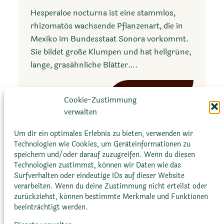
Hesperaloe nocturna ist eine stammlos,
rhizomatös wachsende Pflanzenart, die in
Mexiko im Bundesstaat Sonora vorkommt.
Sie bildet große Klumpen und hat hellgrüne,
lange, grasähnliche Blätter….
:
Mehr erfahren
Cookie-Zustimmung
H
verwalten
e
s
Um dir ein optimales Erlebnis zu bieten, verwenden wir
p
Technologien wie Cookies, um Geräteinformationen zu
e
speichern und/oder darauf zuzugreifen. Wenn du diesen
Technologien zustimmst, können wir Daten wie das
r
Surfverhalten oder eindeutige IDs auf dieser Website
a
verarbeiten. Wenn du deine Zustimmung nicht erteilst oder
Glossar
Datenschutz­erklärung
Impressum
l
zurückziehst, können bestimmte Merkmale und Funktionen
Cookie-Richtlinie (EU)
Bildnachweise
o
beeinträchtigt werden.
e