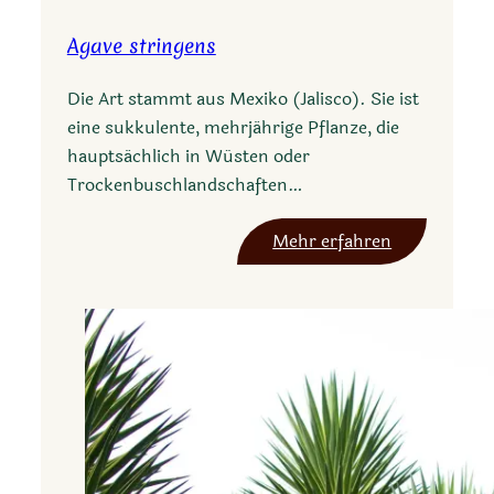
Agave stringens
Die Art stammt aus Mexiko (Jalisco). Sie ist
eine sukkulente, mehrjährige Pflanze, die
hauptsächlich in Wüsten oder
Trockenbuschlandschaften…
:
Mehr erfahren
A
g
a
v
e
s
t
r