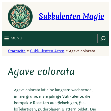
Zum
Inhalt
Sukkulenten Magie
springen
Suchen
MENU
Startseite
»
Sukkulenten Arten
»
Agave colorata
Agave colorata
Agave colorata ist eine langsam wachsende,
immergrüne, mehrjährige Sukkulente, die
kompakte Rosetten aus fleischigen, fast
löffelartigen, puderblauen Blättern bildet. Die