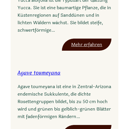
Yucca aloifolia ist die Typusart der Gattung
Yucca. Sie ist eine baumartige Pflanze, die in
Küstenregionen auf Sanddünen und in
lichten Wäldern wächst. Sie bildet steife,
schwertförmige…
:
Mehr erfahren
Y
u
c
Agave toumeyana
c
a
Agave toumeyana ist eine in Zentral-Arizona
a
endemische Sukkulente, die dichte
l
Rosettengruppen bildet, bis zu 50 cm hoch
o
wird und grünen bis gelblich-grünen Blätter
i
mit fadenförmigen Rändern…
f
o