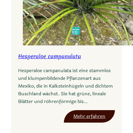
Hesperaloe campanulata
Hesperaloe campanulata ist eine stammlos
und klumpenbildende Pflanzenart aus
Mexiko, die in Kalksteinhügeln und dichtem
Buschland wächst. Sie hat grüne, lineale
Blätter und röhrenförmige bis…
:
Mehr erfahren
H
e