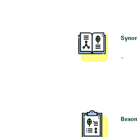
Syno
–
Beson