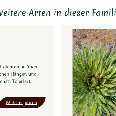
eitere Arten in dieser Famil
it dichten, grünen
ischen Hängen und
hst. Toleriert
:
Mehr erfahren
A