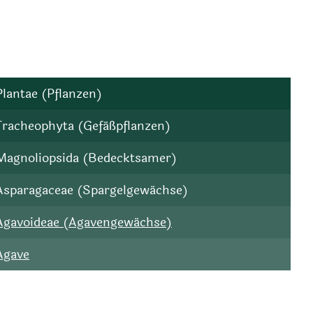
Plantae (Pflanzen)
Tracheophyta (Gefäßpflanzen)
Magnoliopsida (Bedecktsamer)
Asparagaceae (Spargelgewächse)
Agavoideae (Agavengewächse)
Agave