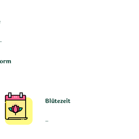
e
–
form
Blütezeit
–