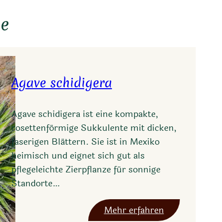
ie
Agave schidigera
Agave schidigera ist eine kompakte,
rosettenförmige Sukkulente mit dicken,
faserigen Blättern. Sie ist in Mexiko
heimisch und eignet sich gut als
pflegeleichte Zierpflanze für sonnige
Standorte…
:
Mehr erfahren