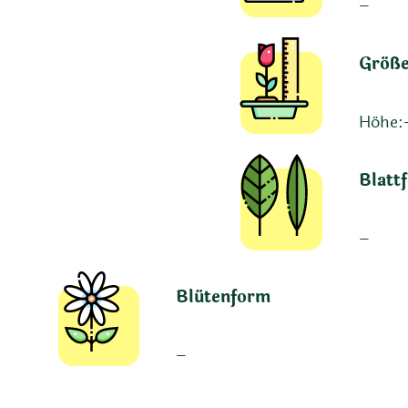
–
Größ
Höhe:
Blatt
–
Blütenform
–