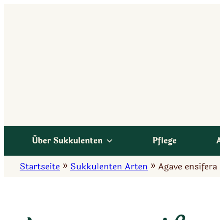
Zum
Inhalt
springen
Über Sukkulenten
Pflege
Startseite
»
Sukkulenten Arten
»
Agave ensifera