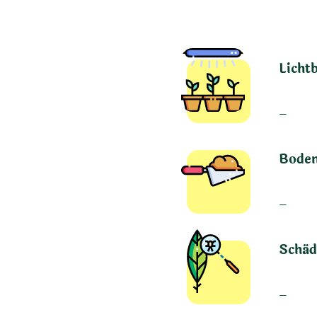
Licht
–
Boden
–
Schäd
–