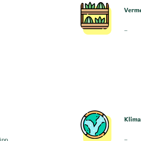
Verm
–
Klima
üpp
–