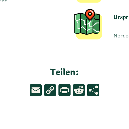
Urspr
Nordo
Teilen:
Email
Copy
Print
Reddit
Link