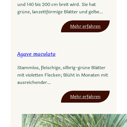
und 140 bis 200 cm breit wird. Sie hat
r
grüne, lanzettförmige Blätter und gelbe…
m
o
:
Mehr erfahren
r
A
a
g
t
a
a
Agave maculata
v
e
Stammlos, fleischige, silbrig-grüne Blätter
j
mit violetten Flecken; Blüht in Monaten mit
a
ausreichender…
i
b
:
Mehr erfahren
o
A
l
g
i
a
v