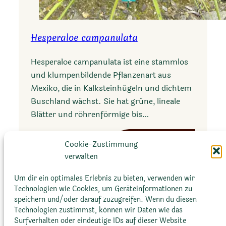
Hesperaloe campanulata
Hesperaloe campanulata ist eine stammlos
und klumpenbildende Pflanzenart aus
Mexiko, die in Kalksteinhügeln und dichtem
Buschland wächst. Sie hat grüne, lineale
Blätter und röhrenförmige bis…
:
Mehr erfahren
Cookie-Zustimmung
H
verwalten
e
s
Um dir ein optimales Erlebnis zu bieten, verwenden wir
Technologien wie Cookies, um Geräteinformationen zu
p
speichern und/oder darauf zuzugreifen. Wenn du diesen
e
Technologien zustimmst, können wir Daten wie das
r
Surfverhalten oder eindeutige IDs auf dieser Website