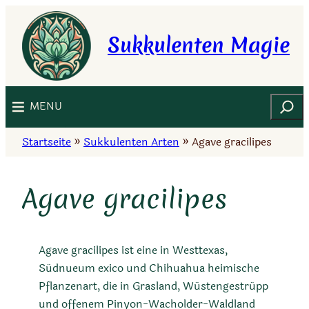
Zum
Inhalt
Sukkulenten Magie
springen
Suchen
MENU
Startseite
»
Sukkulenten Arten
»
Agave gracilipes
Agave gracilipes
Agave gracilipes ist eine in Westtexas,
Südnueum exico und Chihuahua heimische
Pflanzenart, die in Grasland, Wüstengestrüpp
und offenem Pinyon-Wacholder-Waldland