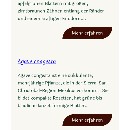
apfelgrünen Blättern mit großen,
zimtbraunen Zähnen entlang der Ränder
und einem kräftigen Enddorn….
:
Mehr erfahren
A
g
a
Agave congesta
v
e
Agave congesta ist eine sukkulente,
m
mehrjährige Pflanze, die in der Sierra-San-
o
Christobal-Region Mexikos vorkommt. Sie
n
bildet kompakte Rosetten, hat grüne bis
t
bläuliche lanzettförmige Blätter…
a
n
:
Mehr erfahren
a
A