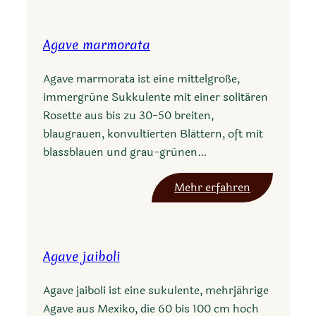
g
a
Agave marmorata
v
e
Agave marmorata ist eine mittelgroße,
c
immergrüne Sukkulente mit einer solitären
o
Rosette aus bis zu 30-50 breiten,
n
blaugrauen, konvultierten Blättern, oft mit
g
blassblauen und grau-grünen…
e
s
:
Mehr erfahren
t
A
a
g
a
Agave jaiboli
v
e
Agave jaiboli ist eine sukulente, mehrjährige
m
Agave aus Mexiko, die 60 bis 100 cm hoch
a