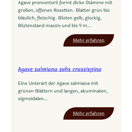
Agave promontorii formt dicke Stämme mit
s
großen, offenen Rosetten. Blätter grün bis
c
bläulich, fleischig. Blüten gelb, glockig,
h
Blütenstand massiv und bis 9 m…
i
d
:
Mehr erfahren
i
A
g
g
e
a
r
Agave salmiana subs crassispina
v
a
e
Eine Unterart der Agave salmiana mit
p
grünen Blättern und langen, akuminaten,
r
sigmoidalen…
o
m
:
Mehr erfahren
o
A
n
g
t