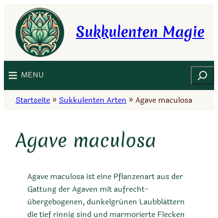
Zum
Inhalt
Sukkulenten Magie
springen
Suchen
MENU
Startseite
»
Sukkulenten Arten
»
Agave maculosa
Agave maculosa
Agave maculosa ist eine Pflanzenart aus der
Gattung der Agaven mit aufrecht-
übergebogenen, dunkelgrünen Laubblättern
die tief rinnig sind und marmorierte Flecken