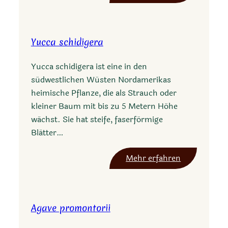
A
g
a
Yucca schidigera
v
e
Yucca schidigera ist eine in den
v
südwestlichen Wüsten Nordamerikas
a
heimische Pflanze, die als Strauch oder
r
kleiner Baum mit bis zu 5 Metern Höhe
i
wächst. Sie hat steife, faserförmige
e
Blätter…
g
a
:
Mehr erfahren
t
Y
a
u
c
Agave promontorii
c
a