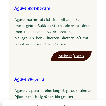
a
o
Agave marmorata
v
r
e
i
Agave marmorata ist eine mittelgroße,
s
i
immergrüne Sukkulente mit einer solitären
a
Rosette aus bis zu 30-50 breiten,
l
blaugrauen, konvultierten Blättern, oft mit
m
blassblauen und grau-grünen…
i
a
:
Mehr erfahren
n
A
a
g
s
a
u
Agave vivipara
v
b
e
s
Agave vivipara ist eine langlebige sukkulente
m
c
Pflanze mit hellgrünen bis grauen
a
r
Lanzettblättern und gelb-grünen Blüten, die
r