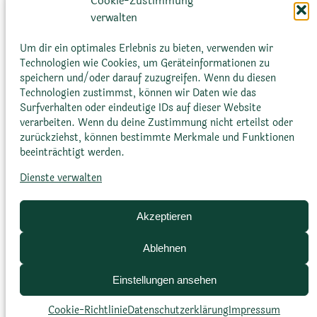
Cookie-Zustimmung
a
in trockenen und warmen Klimazonen gut…
m
verwalten
s
o
s
:
Mehr erfahren
Um dir ein optimales Erlebnis zu bieten, verwenden wir
r
i
A
Technologien wie Cookies, um Geräteinformationen zu
a
s
speichern und/oder darauf zuzugreifen. Wenn du diesen
g
t
Technologien zustimmst, können wir Daten wie das
p
a
a
Surfverhalten oder eindeutige IDs auf dieser Website
i
v
verarbeiten. Wenn du deine Zustimmung nicht erteilst oder
n
e
zurückziehst, können bestimmte Merkmale und Funktionen
a
beeinträchtigt werden.
v
i
Dienste verwalten
Glossar
Datenschutz­erklärung
Impressum
v
Cookie-Richtlinie (EU)
Bildnachweise
i
Akzeptieren
p
a
Ablehnen
r
Einstellungen ansehen
a
Cookie-Richtlinie
Datenschutz­erklärung
Impressum