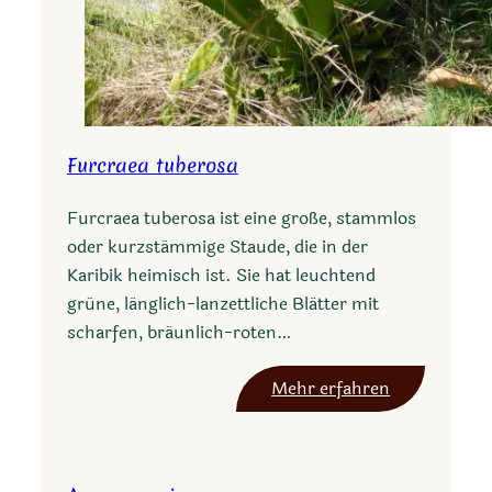
Furcraea tuberosa
Furcraea tuberosa ist eine große, stammlos
oder kurzstämmige Staude, die in der
Karibik heimisch ist. Sie hat leuchtend
grüne, länglich-lanzettliche Blätter mit
scharfen, bräunlich-roten…
:
Mehr erfahren
F
u
r