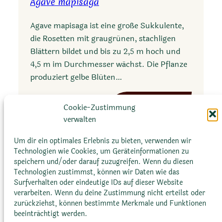
Agave mapisaga
c
r
Agave mapisaga ist eine große Sukkulente,
a
die Rosetten mit graugrünen, stachligen
e
Blättern bildet und bis zu 2,5 m hoch und
a
4,5 m im Durchmesser wächst. Die Pflanze
t
produziert gelbe Blüten…
u
b
:
Mehr erfahren
e
Cookie-Zustimmung
A
r
verwalten
g
o
a
Um dir ein optimales Erlebnis zu bieten, verwenden wir
s
Technologien wie Cookies, um Geräteinformationen zu
v
a
speichern und/oder darauf zuzugreifen. Wenn du diesen
e
Technologien zustimmst, können wir Daten wie das
m
Surfverhalten oder eindeutige IDs auf dieser Website
a
verarbeiten. Wenn du deine Zustimmung nicht erteilst oder
Glossar
Datenschutz­erklärung
Impressum
p
zurückziehst, können bestimmte Merkmale und Funktionen
beeinträchtigt werden.
Cookie-Richtlinie (EU)
Bildnachweise
i