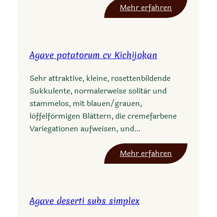
:
Mehr erfahren
F
u
r
Agave potatorum cv Kichijokan
c
r
Sehr attraktive, kleine, rosettenbildende
a
Sukkulente, normalerweise solitär und
e
stammelos, mit blauen/grauen,
a
löffelförmigen Blättern, die cremefarbene
h
Variegationen aufweisen, und…
e
x
:
Mehr erfahren
a
A
p
g
e
a
t
Agave deserti subs simplex
v
a
e