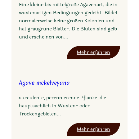
l
Eine kleine bis mittelgroße Agavenart, die in
p
a
wüstenartigen Bedingungen gedeiht. Bildet
o
normalerweise keine großen Kolonien und
t
hat graugrüne Blätter. Die Blüten sind gelb
a
und erscheinen von…
t
o
:
Mehr erfahren
r
A
u
g
m
a
c
Agave mckelveyana
v
v
e
K
succulente, perennierende Pflanze, die
d
i
hauptsächlich in Wüsten- oder
e
c
Trockengebieten…
s
h
e
i
:
Mehr erfahren
r
j
A