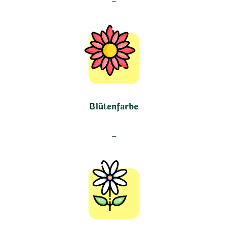
–
Blütenfarbe
–