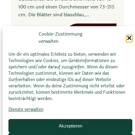
e
100 cm und einen Durchmesser von 73-215
r
cm. Die Blätter sind blassblau,…
i
c
:
Mehr erfahren
a
Cookie-Zustimmung
A
n
verwalten
g
a
a
Um dir ein optimales Erlebnis zu bieten, verwenden wir
s
v
Technologien wie Cookies, um Geräteinformationen zu
u
speichern und/oder darauf zuzugreifen. Wenn du diesen
e
b
Technologien zustimmst, können wir Daten wie das
p
s
Surfverhalten oder eindeutige IDs auf dieser Website
a
verarbeiten. Wenn du deine Zustimmung nicht erteilst oder
.
Glossar
Datenschutz­erklärung
Impressum
l
zurückziehst, können bestimmte Merkmale und Funktionen
p
Cookie-Richtlinie (EU)
Bildnachweise
beeinträchtigt werden.
m
r
e
Dienste verwalten
o
r
t
i
Akzeptieren
a
s
m