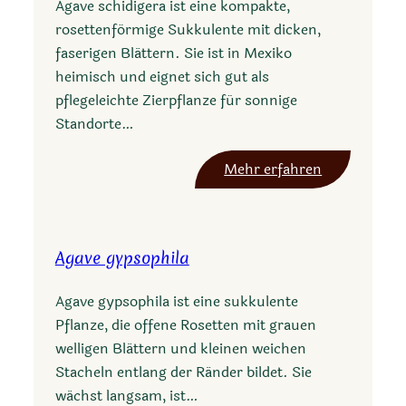
Agave schidigera ist eine kompakte,
rosettenförmige Sukkulente mit dicken,
faserigen Blättern. Sie ist in Mexiko
heimisch und eignet sich gut als
pflegeleichte Zierpflanze für sonnige
Standorte…
:
Mehr erfahren
A
g
a
Agave gypsophila
v
e
Agave gypsophila ist eine sukkulente
s
Pflanze, die offene Rosetten mit grauen
c
welligen Blättern und kleinen weichen
h
Stacheln entlang der Ränder bildet. Sie
i
wächst langsam, ist…
d