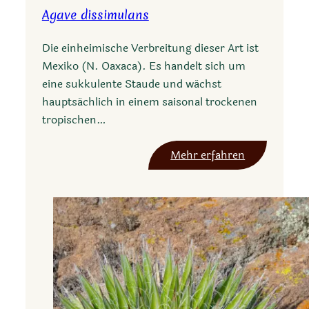
Agave dissimulans
Die einheimische Verbreitung dieser Art ist
Mexiko (N. Oaxaca). Es handelt sich um
eine sukkulente Staude und wächst
hauptsächlich in einem saisonal trockenen
tropischen…
:
Mehr erfahren
A
g
a
v
e
d
i
s