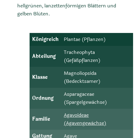
hellgrünen, lanzettenförmigen Blättern und
gelben Blüten.
Königreich
Plantae (Pflanzen)
Tracheophyta
Abteilung
(Gefäßpflanzen)
Magnoliopsida
Klasse
(Bedecktsamer)
Asparagaceae
Ordnung
(Spargelgewächse)
Agavoideae
Familie
(Agavengewächse)
Gattung
Agave