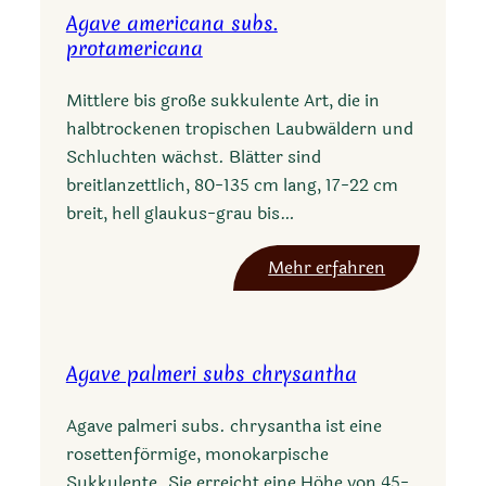
Agave americana subs.
protamericana
Mittlere bis große sukkulente Art, die in
halbtrockenen tropischen Laubwäldern und
Schluchten wächst. Blätter sind
breitlanzettlich, 80-135 cm lang, 17-22 cm
breit, hell glaukus-grau bis…
:
Mehr erfahren
A
g
a
Agave palmeri subs chrysantha
v
e
Agave palmeri subs. chrysantha ist eine
a
rosettenförmige, monokarpische
m
Sukkulente. Sie erreicht eine Höhe von 45-