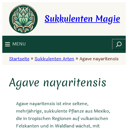
Zum
Inhalt
Sukkulenten Magie
springen
Suchen
MENU
Startseite
»
Sukkulenten Arten
»
Agave nayaritensis
Agave nayaritensis
Agave nayaritensis ist eine seltene,
mehrjährige, sukkulente Pflanze aus Mexiko,
die in tropischen Regionen auf vulkanischen
Felskanten und in Waldland wächst, mit