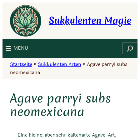
Zum
Inhalt
Sukkulenten Magie
springen
Suchen
MENU
Startseite
»
Sukkulenten Arten
»
Agave parryi subs
neomexicana
Agave parryi subs
neomexicana
Eine kleine, aber sehr kälteharte Agave-Art,