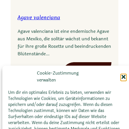
g
u
a
l
Agave valenciana
v
t
e
i
Agave valenciana ist eine endemische Agave
m
c
aus Mexiko, die solitär wächst und bekannt
a
o
für ihre große Rosette und beeindruckenden
c
l
Blütenstände…
r
o
o
r
:
Mehr erfahren
a
Cookie-Zustimmung
A
c
verwalten
g
a
a
Um dir ein optimales Erlebnis zu bieten, verwenden wir
n
v
Technologien wie Cookies, um Geräteinformationen zu
t
e
speichern und/oder darauf zuzugreifen. Wenn du diesen
h
Technologien zustimmst, können wir Daten wie das
v
a
Surfverhalten oder eindeutige IDs auf dieser Website
a
verarbeiten. Wenn du deine Zustimmung nicht erteilst oder
Glossar
Datenschutz­erklärung
Impressum
l
zurückziehst, können bestimmte Merkmale und Funktionen