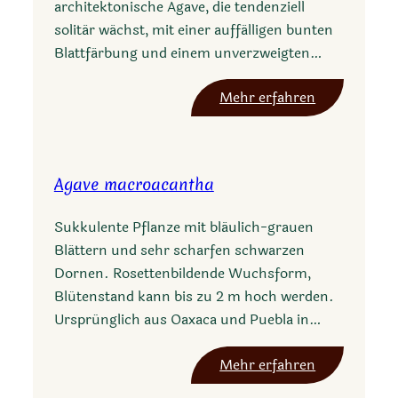
architektonische Agave, die tendenziell
n
solitär wächst, mit einer auffälligen bunten
g
Blattfärbung und einem unverzweigten…
u
s
:
Mehr erfahren
t
A
i
g
a
a
r
Agave macroacantha
v
u
e
m
Sukkulente Pflanze mit bläulich-grauen
m
Blättern und sehr scharfen schwarzen
i
Dornen. Rosettenbildende Wuchsform,
t
Blütenstand kann bis zu 2 m hoch werden.
i
Ursprünglich aus Oaxaca und Puebla in…
s
c
:
Mehr erfahren
v
A
M