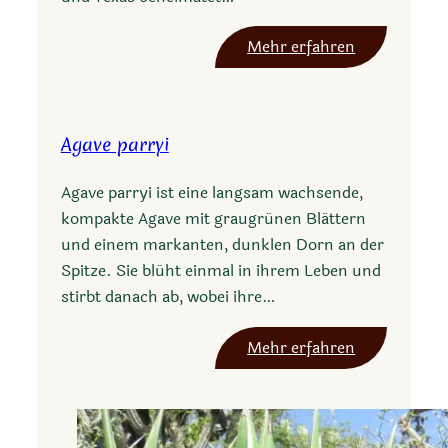
:
Mehr erfahren
H
e
s
Agave parryi
p
e
Agave parryi ist eine langsam wachsende,
r
kompakte Agave mit graugrünen Blättern
a
und einem markanten, dunklen Dorn an der
l
Spitze. Sie blüht einmal in ihrem Leben und
o
stirbt danach ab, wobei ihre…
e
f
:
Mehr erfahren
u
A
n
g
i
a
f