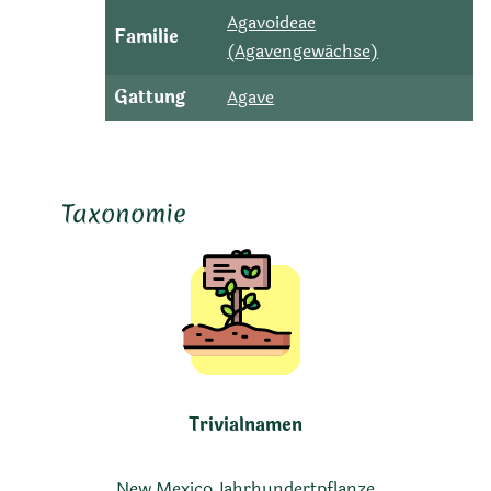
Agavoideae
Familie
(Agavengewächse)
Gattung
Agave
Taxonomie
Trivialnamen
New Mexico Jahrhundertpflanze