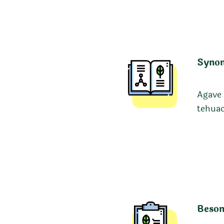
Syno
Agave 
tehuac
Beson