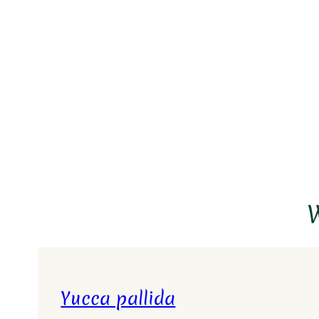
W
Yucca pallida