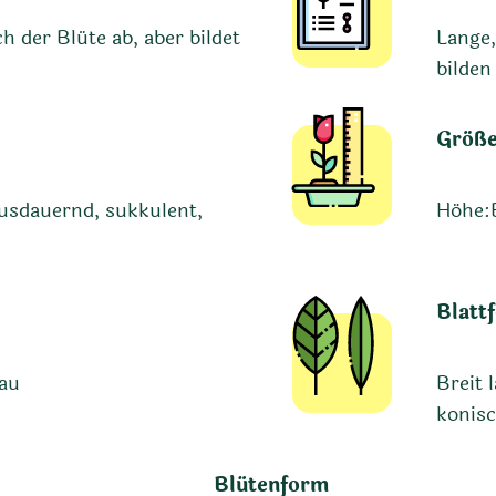
h der Blüte ab, aber bildet
Lange,
bilden
Größ
usdauernd, sukkulent,
Höhe:
Blatt
au
Breit 
konisc
Blütenform