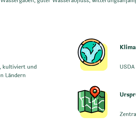
Wassergaben, guter Wasserabfluss, witterungsanfälli
Klima
 kultiviert und
USDA 8
hen Ländern
Urspr
Zentr