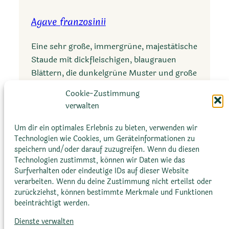
a
Agave franzosinii
v
e
Eine sehr große, immergrüne, majestätische
p
Staude mit dickfleischigen, blaugrauen
a
Blättern, die dunkelgrüne Muster und große
r
Zähne aufweisen. Blüht nach etwa 15 Jahren
r
Cookie-Zustimmung
mit einem großen,…
a
verwalten
s
:
Mehr erfahren
Um dir ein optimales Erlebnis zu bieten, verwenden wir
a
A
Technologien wie Cookies, um Geräteinformationen zu
n
speichern und/oder darauf zuzugreifen. Wenn du diesen
g
a
Technologien zustimmst, können wir Daten wie das
a
Surfverhalten oder eindeutige IDs auf dieser Website
v
verarbeiten. Wenn du deine Zustimmung nicht erteilst oder
e
zurückziehst, können bestimmte Merkmale und Funktionen
beeinträchtigt werden.
f
r
Dienste verwalten