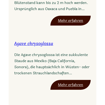
Blütenstand kann bis zu 2 m hoch werden.
Ursprünglich aus Oaxaca und Puebla in…
:
Mehr erfahren
A
g
a
Agave chrysoglossa
v
e
Die Agave chrysoglossa ist eine sukkulente
m
Staude aus Mexiko (Baja California,
a
Sonora), die hauptsächlich in Wüsten- oder
c
trockenen Strauchlandschaften…
r
o
:
Mehr erfahren
a
A
c
g
a
a