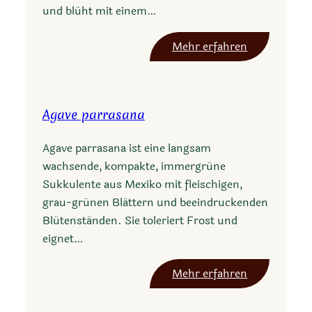
und blüht mit einem…
i
l
:
Mehr erfahren
l
A
a
g
a
Agave parrasana
v
e
Agave parrasana ist eine langsam
g
wachsende, kompakte, immergrüne
r
Sukkulente aus Mexiko mit fleischigen,
a
grau-grünen Blättern und beeindruckenden
c
Blütenständen. Sie toleriert Frost und
i
eignet…
e
l
:
Mehr erfahren
a
A
e
g