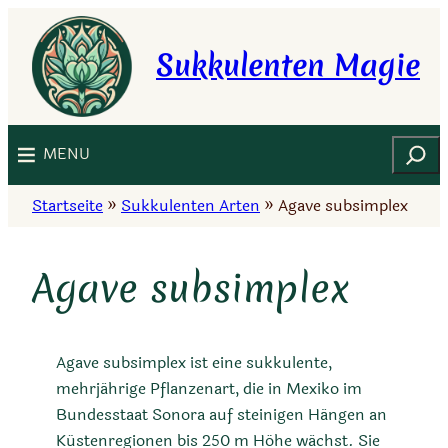
Zum
Inhalt
Sukkulenten Magie
springen
Suchen
MENU
Startseite
»
Sukkulenten Arten
»
Agave subsimplex
Agave subsimplex
Agave subsimplex ist eine sukkulente,
mehrjährige Pflanzenart, die in Mexiko im
Bundesstaat Sonora auf steinigen Hängen an
Küstenregionen bis 250 m Höhe wächst. Sie