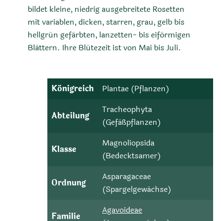
bildet kleine, niedrig ausgebreitete Rosetten
mit variablen, dicken, starren, grau, gelb bis
hellgrün gefärbten, lanzetten- bis eiförmigen
Blättern. Ihre Blütezeit ist von Mai bis Juli.
Königreich
Plantae (Pflanzen)
Tracheophyta
Abteilung
(Gefäßpflanzen)
Magnoliopsida
Klasse
(Bedecktsamer)
Asparagaceae
Ordnung
(Spargelgewächse)
Agavoideae
Familie