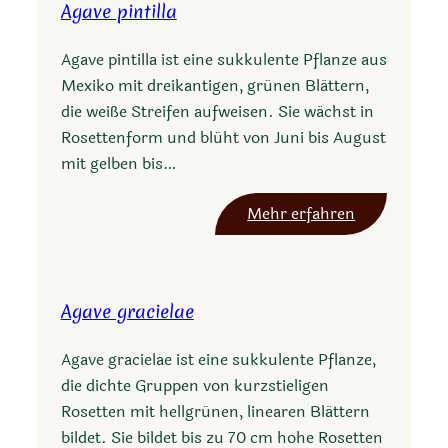
n
Agave pintilla
v
t
e
h
Agave pintilla ist eine sukkulente Pflanze aus
c
a
Mexiko mit dreikantigen, grünen Blättern,
h
die weiße Streifen aufweisen. Sie wächst in
r
Rosettenform und blüht von Juni bis August
y
mit gelben bis…
s
o
:
Mehr erfahren
g
A
l
g
o
a
s
Agave gracielae
v
s
e
a
Agave gracielae ist eine sukkulente Pflanze,
p
die dichte Gruppen von kurzstieligen
i
Rosetten mit hellgrünen, linearen Blättern
n
bildet. Sie bildet bis zu 70 cm hohe Rosetten
t