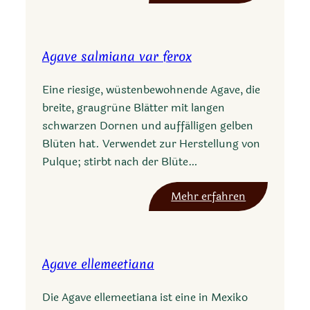
A
g
a
Agave salmiana var ferox
v
e
Eine riesige, wüstenbewohnende Agave, die
p
breite, graugrüne Blätter mit langen
r
schwarzen Dornen und auffälligen gelben
o
Blüten hat. Verwendet zur Herstellung von
m
Pulque; stirbt nach der Blüte…
o
n
:
Mehr erfahren
t
A
o
g
r
a
i
Agave ellemeetiana
v
i
e
Die Agave ellemeetiana ist eine in Mexiko
s