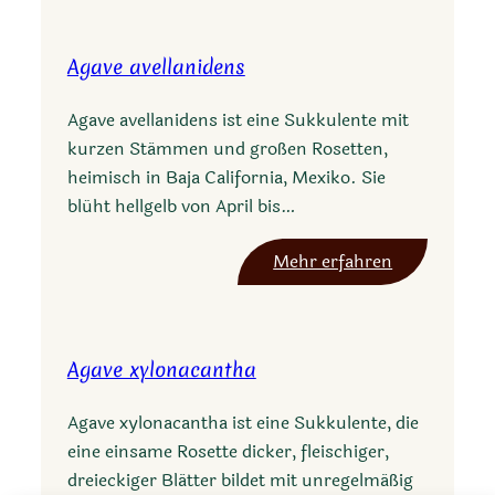
g
i
a
a
Agave avellanidens
v
n
e
a
Agave avellanidens ist eine Sukkulente mit
l
kurzen Stämmen und großen Rosetten,
e
heimisch in Baja California, Mexiko. Sie
c
blüht hellgelb von April bis…
h
u
:
Mehr erfahren
g
A
u
g
i
a
l
Agave xylonacantha
v
l
e
a
Agave xylonacantha ist eine Sukkulente, die
a
eine einsame Rosette dicker, fleischiger,
v
dreieckiger Blätter bildet mit unregelmäßig
e