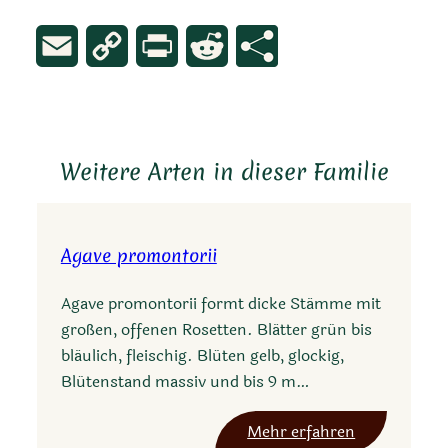
Email
Copy
Print
Reddit
Link
Weitere Arten in dieser Familie
Agave promontorii
Agave promontorii formt dicke Stämme mit
großen, offenen Rosetten. Blätter grün bis
bläulich, fleischig. Blüten gelb, glockig,
Blütenstand massiv und bis 9 m…
:
Mehr erfahren