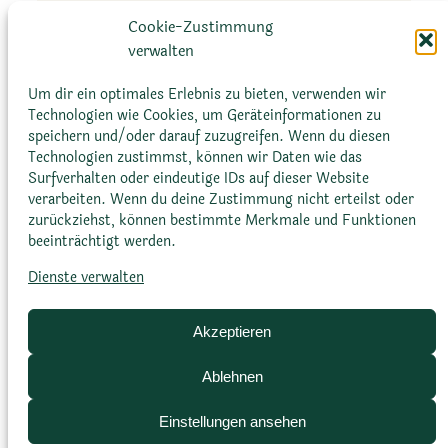
geformten, hellgrauen Stacheln entlang der
l
Cookie-Zustimmung
Ränder und einem…
l
verwalten
a
:
Mehr erfahren
Um dir ein optimales Erlebnis zu bieten, verwenden wir
n
A
Technologien wie Cookies, um Geräteinformationen zu
i
speichern und/oder darauf zuzugreifen. Wenn du diesen
g
d
Technologien zustimmst, können wir Daten wie das
a
e
Surfverhalten oder eindeutige IDs auf dieser Website
v
verarbeiten. Wenn du deine Zustimmung nicht erteilst oder
n
e
zurückziehst, können bestimmte Merkmale und Funktionen
s
beeinträchtigt werden.
x
y
Dienste verwalten
Glossar
Datenschutz­erklärung
Impressum
l
Cookie-Richtlinie (EU)
Bildnachweise
o
Akzeptieren
n
a
Ablehnen
c
Einstellungen ansehen
a