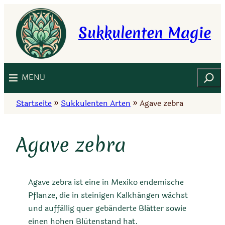
Zum
Inhalt
Sukkulenten Magie
springen
Suchen
MENU
Startseite
»
Sukkulenten Arten
»
Agave zebra
Agave zebra
Agave zebra ist eine in Mexiko endemische
Pflanze, die in steinigen Kalkhängen wächst
und auffällig quer gebänderte Blätter sowie
einen hohen Blütenstand hat.