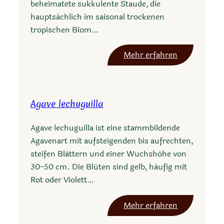
beheimatete sukkulente Staude, die
a
hauptsächlich im saisonal trockenen
l
tropischen Biom…
m
i
:
Mehr erfahren
a
A
n
g
a
a
v
Agave lechuguilla
v
a
e
r
Agave lechuguilla ist eine stammbildende
e
f
Agavenart mit aufsteigenden bis aufrechten,
l
e
steifen Blättern und einer Wuchshöhe von
l
r
30-50 cm. Die Blüten sind gelb, häufig mit
e
o
Rot oder Violett…
m
x
e
:
Mehr erfahren
e
A
t