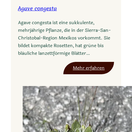
e
a
a
Agave congesta
v
c
e
v
Agave congesta ist eine sukkulente,
i
I
mehrjährige Pflanze, die in der Sierra-San-
m
v
Christobal-Region Mexikos vorkommt. Sie
p
o
bildet kompakte Rosetten, hat grüne bis
r
r
bläuliche lanzettförmige Blätter…
e
y
s
C
:
Mehr erfahren
s
u
A
a
r
g
l
a
s
v
e
c
o
n