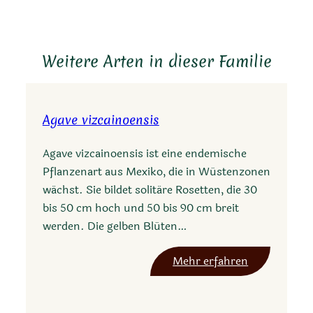
Link
Weitere Arten in dieser Familie
Agave vizcainoensis
Agave vizcainoensis ist eine endemische
Pflanzenart aus Mexiko, die in Wüstenzonen
wächst. Sie bildet solitäre Rosetten, die 30
bis 50 cm hoch und 50 bis 90 cm breit
werden. Die gelben Blüten…
:
Mehr erfahren
A
g