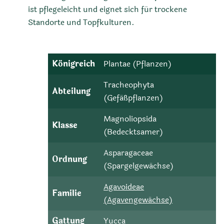
ist pflegeleicht und eignet sich für trockene
Standorte und Topfkulturen.
Königreich
Plantae (Pflanzen)
Tracheophyta
Abteilung
(Gefäßpflanzen)
Magnoliopsida
Klasse
(Bedecktsamer)
Asparagaceae
Ordnung
(Spargelgewächse)
Agavoideae
Familie
(Agavengewächse)
Gattung
Yucca