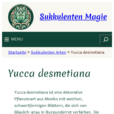
Zum
Inhalt
Sukkulenten Magie
springen
Suchen
MENU
Startseite
»
Sukkulenten Arten
»
Yucca desmetiana
Yucca desmetiana
Yucca desmetiana ist eine dekorative
Pflanzenart aus Mexiko mit weichen,
schwertförmigen Blättern, die sich von
Bläulich-grau in Burgunderrot verfärben. Sie