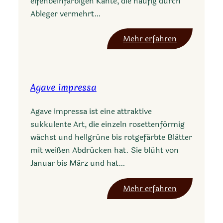
elfenbeinfarbigen Kante, die häufig durch
l
Ableger vermehrt…
a
n
:
Mehr erfahren
a
A
t
g
a
a
c
Agave impressa
v
v
e
C
Agave impressa ist eine attraktive
g
r
sukkulente Art, die einzeln rosettenförmig
y
e
wächst und hellgrüne bis rotgefärbte Blätter
p
a
mit weißen Abdrücken hat. Sie blüht von
s
m
Januar bis März und hat…
o
S
p
p
:
Mehr erfahren
h
i
A
i
k
g
l