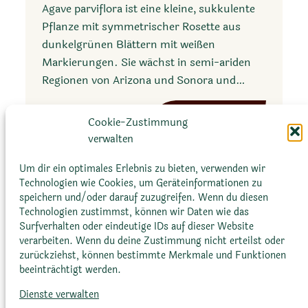
Agave parviflora ist eine kleine, sukkulente
Pflanze mit symmetrischer Rosette aus
dunkelgrünen Blättern mit weißen
Markierungen. Sie wächst in semi-ariden
Regionen von Arizona und Sonora und…
:
Mehr erfahren
Cookie-Zustimmung
A
verwalten
g
a
Um dir ein optimales Erlebnis zu bieten, verwenden wir
Technologien wie Cookies, um Geräteinformationen zu
v
speichern und/oder darauf zuzugreifen. Wenn du diesen
e
Technologien zustimmst, können wir Daten wie das
p
Surfverhalten oder eindeutige IDs auf dieser Website
a
verarbeiten. Wenn du deine Zustimmung nicht erteilst oder
Glossar
Datenschutz­erklärung
Impressum
zurückziehst, können bestimmte Merkmale und Funktionen
r
beeinträchtigt werden.
Cookie-Richtlinie (EU)
Bildnachweise
v
i
Dienste verwalten