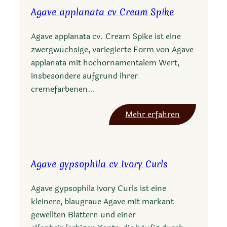
a
Agave applanata cv Cream Spike
v
e
Agave applanata cv. Cream Spike ist eine
v
zwergwüchsige, variegierte Form von Agave
i
applanata mit hochornamentalem Wert,
z
insbesondere aufgrund ihrer
c
cremefarbenen…
a
i
:
Mehr erfahren
n
A
o
g
e
a
n
Agave gypsophila cv Ivory Curls
v
s
e
i
Agave gypsophila Ivory Curls ist eine
a
s
kleinere, blaugraue Agave mit markant
p
gewellten Blättern und einer
p