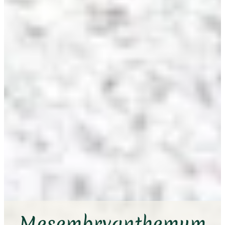
Mesembryanthemum