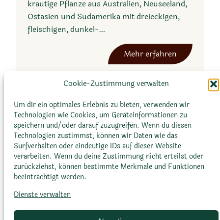
krautige Pflanze aus Australien, Neuseeland,
Ostasien und Südamerika mit dreieckigen,
fleischigen, dunkel-…
:
Mehr erfahren
T
e
Cookie-Zustimmung verwalten
t
r
Um dir ein optimales Erlebnis zu bieten, verwenden wir
Technologien wie Cookies, um Geräteinformationen zu
a
speichern und/oder darauf zuzugreifen. Wenn du diesen
g
Technologien zustimmst, können wir Daten wie das
o
Surfverhalten oder eindeutige IDs auf dieser Website
n
verarbeiten. Wenn du deine Zustimmung nicht erteilst oder
zurückziehst, können bestimmte Merkmale und Funktionen
i
beeinträchtigt werden.
a
Glossar
Datenschutz­erklärung
Impressum
t
Dienste verwalten
Cookie-Richtlinie (EU)
Bildnachweise
e
t