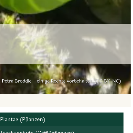
Petra Broddle –
einige Rechte vorbehalten (CC BY-NC)
Plantae (Pflanzen)