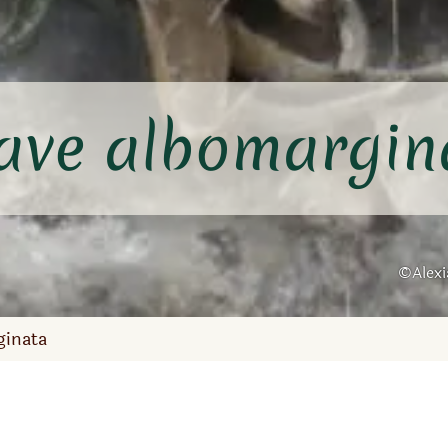
ave albomargin
Alex
ginata