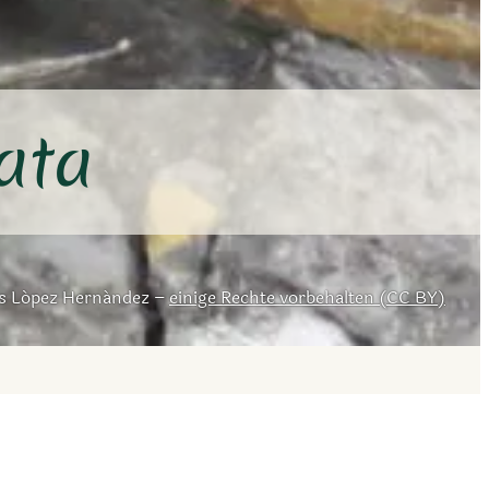
ata
is López Hernández –
einige Rechte vorbehalten (CC BY)