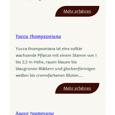
n
c
:
Mehr erfahren
u
Y
l
u
i
c
f
Yucca thompsoniana
c
e
a
r
Yucca thompsoniana ist eine solitär
g
a
wachsende Pflanze mit einem Stamm von 1
l
bis 2,5 m Höhe, rauen blauen bis
a
blaugrünen Blättern und glockenförmigen
u
weißen bis cremefarbenen Blüten….
c
a
:
Mehr erfahren
Y
u
c
Agave toumeyana
c