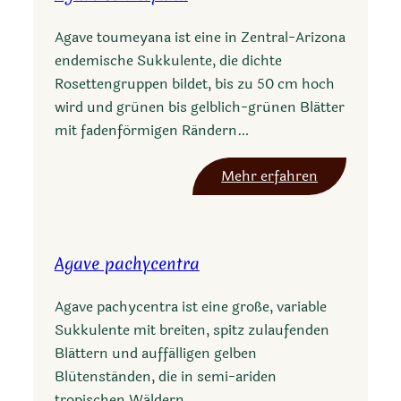
a
Agave toumeyana ist eine in Zentral-Arizona
t
endemische Sukkulente, die dichte
h
Rosettengruppen bildet, bis zu 50 cm hoch
o
wird und grünen bis gelblich-grünen Blätter
m
mit fadenförmigen Rändern…
p
s
:
Mehr erfahren
o
A
n
g
i
a
a
Agave pachycentra
v
n
e
a
Agave pachycentra ist eine große, variable
t
Sukkulente mit breiten, spitz zulaufenden
o
Blättern und auffälligen gelben
u
Blütenständen, die in semi-ariden
m
tropischen Wäldern…