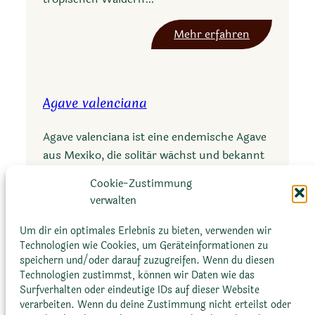
e
y
:
Mehr erfahren
a
A
n
g
a
a
Agave valenciana
v
e
Agave valenciana ist eine endemische Agave
p
aus Mexiko, die solitär wächst und bekannt
a
für ihre große Rosette und beeindruckenden
c
Cookie-Zustimmung
Blütenstände…
h
verwalten
y
:
Mehr erfahren
Um dir ein optimales Erlebnis zu bieten, verwenden wir
c
A
Technologien wie Cookies, um Geräteinformationen zu
e
speichern und/oder darauf zuzugreifen. Wenn du diesen
g
n
Technologien zustimmst, können wir Daten wie das
a
t
Surfverhalten oder eindeutige IDs auf dieser Website
v
verarbeiten. Wenn du deine Zustimmung nicht erteilst oder
r