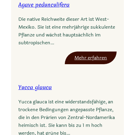
Agave pedunculifera
Die native Reichweite dieser Art ist West-
Mexiko. Sie ist eine mehrjährige sukkulente
Pflanze und wächst hauptsächlich im
subtropischen…
:
Mehr erfahren
A
g
a
Yucca glauca
v
e
Yucca glauca ist eine widerstandsfähige, an
p
trockene Bedingungen angepasste Pflanze,
e
die in den Prärien von Zentral-Nordamerika
d
heimisch ist. Sie kann bis zu 1 m hoch
u
werden, hat grüne bis…