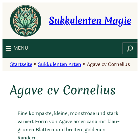
Zum
Inhalt
Sukkulenten Magie
springen
Suchen
MENU
Startseite
»
Sukkulenten Arten
»
Agave cv Cornelius
Agave cv Cornelius
Eine kompakte, kleine, monströse und stark
variiert Form von Agave americana mit blau-
grünen Blättern und breiten, goldenen
Rändern.