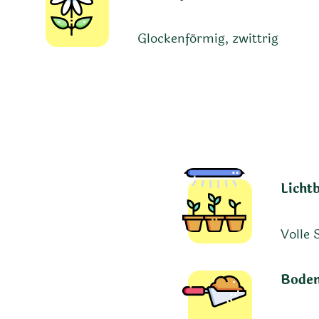
Glockenförmig, zwittrig
Licht
Volle 
Boden