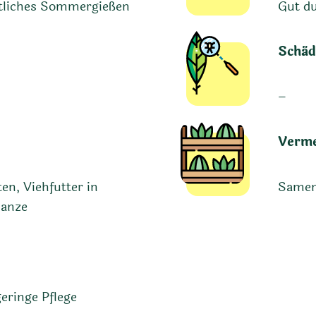
ntliches Sommergießen
Gut du
Schäd
–
Verm
en, Viehfutter in
Samen
lanze
eringe Pflege