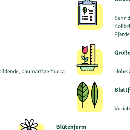
Sehr d
Kolibr
Pferde
Größ
ldende, baumartige Yucca
Höhe:
Blatt
Variab
Blütenform