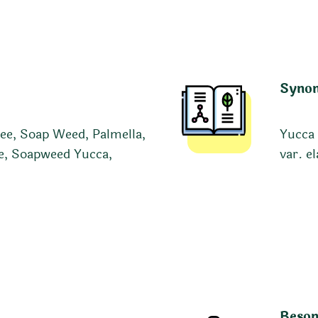
Syno
ree, Soap Weed, Palmella,
Yucca 
e, Soapweed Yucca,
var. e
Beson