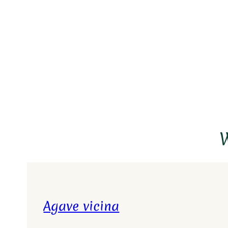
W
Agave vicina