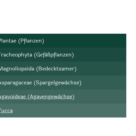
Plantae (Pflanzen)
Tracheophyta (Gefäßpflanzen)
Magnoliopsida (Bedecktsamer)
Asparagaceae (Spargelgewächse)
Agavoideae (Agavengewächse)
Yucca