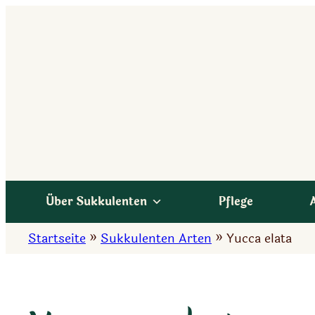
Zum
Inhalt
springen
Über Sukkulenten
Pflege
Startseite
»
Sukkulenten Arten
»
Yucca elata