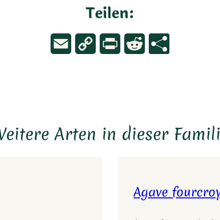
Teilen:
Email
Copy
Print
Reddit
Link
eitere Arten in dieser Famil
Agave fourcro