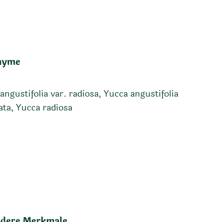
nyme
angustifolia var. radiosa, Yucca angustifolia
lata, Yucca radiosa
dere Merkmale