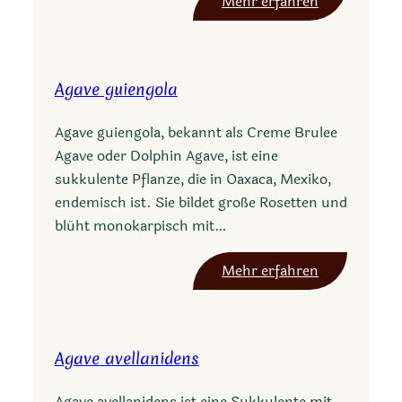
:
Mehr erfahren
t
A
i
g
s
a
s
Agave guiengola
v
i
e
m
Agave guiengola, bekannt als Creme Brulee
n
a
Agave oder Dolphin Agave, ist eine
i
v
sukkulente Pflanze, die in Oaxaca, Mexiko,
z
a
endemisch ist. Sie bildet große Rosetten und
a
r
blüht monokarpisch mit…
n
.
d
k
:
Mehr erfahren
e
a
A
n
n
g
s
a
a
i
Agave avellanidens
b
v
s
e
e
Agave avellanidens ist eine Sukkulente mit