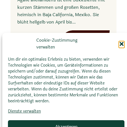
n
g
kurzen Stämmen und großen Rosetten,
s
u
heimisch in Baja California, Mexiko. Sie
i
i
blüht hellgelb von April bis…
s
e
n
:
Mehr erfahren
g
Cookie-Zustimmung
A
o
verwalten
g
l
a
Um dir ein optimales Erlebnis zu bieten, verwenden wir
a
v
Technologien wie Cookies, um Geräteinformationen zu
speichern und/oder darauf zuzugreifen. Wenn du diesen
e
Technologien zustimmst, können wir Daten wie das
a
Surfverhalten oder eindeutige IDs auf dieser Website
v
verarbeiten. Wenn du deine Zustimmung nicht erteilst oder
Glossar
Datenschutz­erklärung
Impressum
e
zurückziehst, können bestimmte Merkmale und Funktionen
Cookie-Richtlinie (EU)
Bildnachweise
beeinträchtigt werden.
l
l
Dienste verwalten
a
n
Akzeptieren