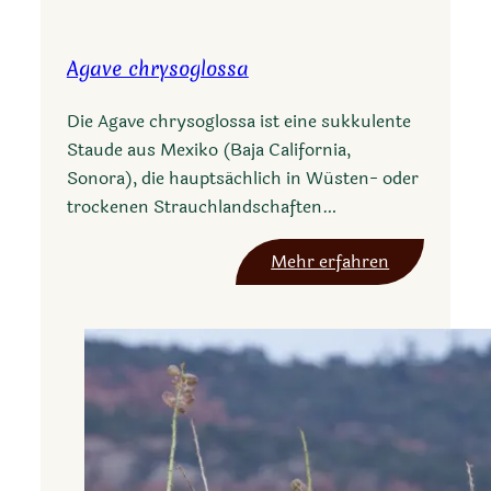
u
c
Agave chrysoglossa
c
a
Die Agave chrysoglossa ist eine sukkulente
f
Staude aus Mexiko (Baja California,
i
Sonora), die hauptsächlich in Wüsten- oder
l
trockenen Strauchlandschaften…
a
m
:
Mehr erfahren
e
A
n
g
t
a
o
v
s
e
a
c
h
r