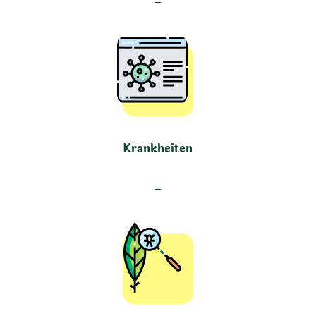
–
Krankheiten
–