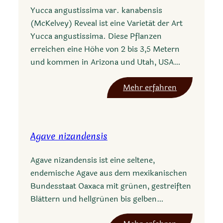
Yucca angustissima var. kanabensis
(McKelvey) Reveal ist eine Varietät der Art
Yucca angustissima. Diese Pflanzen
erreichen eine Höhe von 2 bis 3,5 Metern
und kommen in Arizona und Utah, USA…
:
Mehr erfahren
Y
u
c
Agave nizandensis
c
a
Agave nizandensis ist eine seltene,
a
endemische Agave aus dem mexikanischen
n
Bundesstaat Oaxaca mit grünen, gestreiften
g
Blättern und hellgrünen bis gelben…
u
s