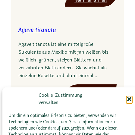
Mehr erfahren
a
Y
p
u
e
c
t
Agave titanota
c
a
a
l
Agave titanota ist eine mittelgroße
d
a
Sukulente aus Mexiko mit fahlweißen bis
e
weißlich-grünen, steifen Blättern und
s
verzahnten Blatträndern. Sie wächst als
m
einzelne Rosette und blüht einmal…
e
t
:
Mehr erfahren
i
Cookie-Zustimmung
A
a
verwalten
g
n
a
Um dir ein optimales Erlebnis zu bieten, verwenden wir
a
v
Technologien wie Cookies, um Geräteinformationen zu
speichern und/oder darauf zuzugreifen. Wenn du diesen
e
Technologien zustimmst, können wir Daten wie das