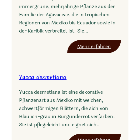
immergrüne, mehrjährige Pflanze aus der
Familie der Agavaceae, die in tropischen
Regionen von Mexiko bis Ecuador sowie in
der Karibik verbreitet ist. Sie…
:
Mehr erfahren
F
u
r
Yucca desmetiana
c
r
Yucca desmetiana ist eine dekorative
a
Pflanzenart aus Mexiko mit weichen,
e
schwertförmigen Blättern, die sich von
a
Bläulich-grau in Burgunderrot verfärben.
h
Sie ist pflegeleicht und eignet sich…
e
x
: