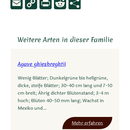
Email
Copy
Print
Reddit
Link
Weitere Arten in dieser Familie
Agave ghiesbreghtii
Wenig Blätter; Dunkelgrüne bis hellgrüne,
dicke, steife Blätter; 30-40 cm lang und 7-10
cm breit; Ährig dichter Blütenstand; 3-4 m
hoch; Blüten 40-50 mm lang; Wachst in
Mexiko und…
:
Mehr erfahren