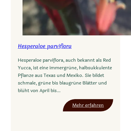
Hesperaloe parviflora
Hesperaloe parviflora, auch bekannt als Red
Yucca, ist eine immergrüne, halbsukkulente
Pflanze aus Texas und Mexiko. Sie bildet
schmale, grüne bis blaugrüne Blätter und
blüht von April bis…
:
Mehr erfahren
H
e
s