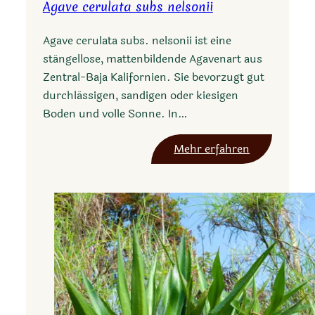
Agave cerulata subs nelsonii
p
e
Agave cerulata subs. nelsonii ist eine
r
stängellose, mattenbildende Agavenart aus
a
Zentral-Baja Kalifornien. Sie bevorzugt gut
l
durchlässigen, sandigen oder kiesigen
o
Boden und volle Sonne. In…
e
p
:
Mehr erfahren
a
A
r
g
v
a
i
v
f
e
l
c
o
e
r
r
a
u