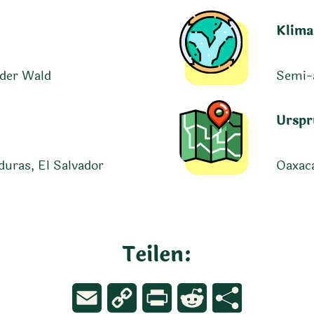
Klima
nder Wald
Semi-
Urspr
uras, El Salvador
Oaxaca
Teilen:
Email
Copy
Print
Reddit