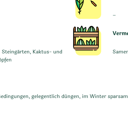
–
Verm
n Steingärten, Kaktus- und
Same
öpfen
Bedingungen, gelegentlich düngen, im Winter sparsam