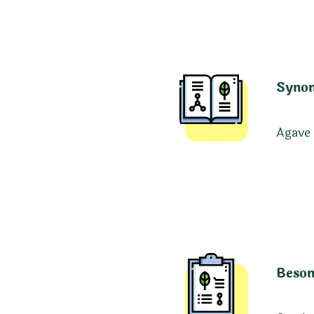
Syno
Agave 
Beson