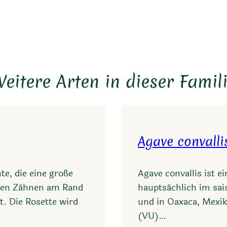
Link
eitere Arten in dieser Famil
Agave convalli
e, die eine große
Agave convallis ist e
oten Zähnen am Rand
hauptsächlich im sa
t. Die Rosette wird
und in Oaxaca, Mexiko
(VU)…