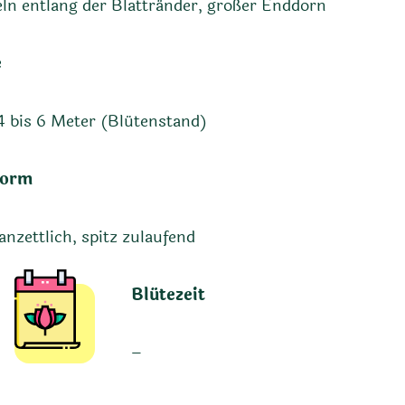
ln entlang der Blattränder, großer Enddorn
e
4 bis 6 Meter (Blütenstand)
form
lanzettlich, spitz zulaufend
Blütezeit
–