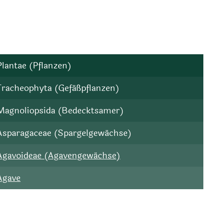
Plantae (Pflanzen)
Tracheophyta (Gefäßpflanzen)
Magnoliopsida (Bedecktsamer)
Asparagaceae (Spargelgewächse)
Agavoideae (Agavengewächse)
Agave