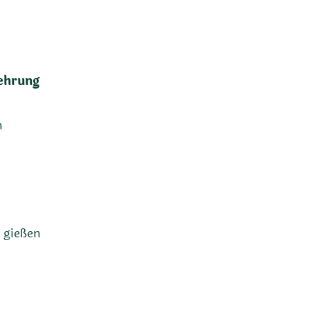
ehrung
n
 gießen