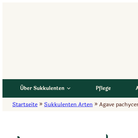
Zum
Inhalt
springen
Über Sukkulenten
Pflege
Startseite
»
Sukkulenten Arten
»
Agave pachyce