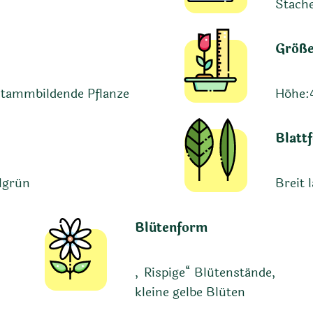
Stache
Größ
stammbildende Pflanze
Höhe:
Blatt
llgrün
Breit 
Blütenform
„Rispige“ Blütenstände,
kleine gelbe Blüten