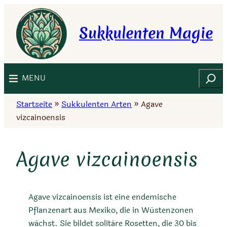
Zum
Inhalt
Sukkulenten Magie
springen
Suchen
MENU
Startseite
»
Sukkulenten Arten
»
Agave
vizcainoensis
Agave vizcainoensis
Agave vizcainoensis ist eine endemische
Pflanzenart aus Mexiko, die in Wüstenzonen
wächst. Sie bildet solitäre Rosetten, die 30 bis