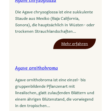
Agave chrysoglossa
v
i
e
s
Die Agave chrysoglossa ist eine sukkulente
p
Staude aus Mexiko (Baja California,
o
Sonora), die hauptsächlich in Wüsten- oder
t
trockenen Strauchlandschaften…
r
e
:
Mehr erfahren
r
A
a
g
n
a
a
Agave ornithobroma
v
e
Agave ornithobroma ist eine einzel- bis
c
gruppenbildende Pflanzenart mit
h
linealischen, glatt zulaufenden Blättern und
r
einem ährigen Blütenstand, die vorwiegend
y
in den tropischen…
s