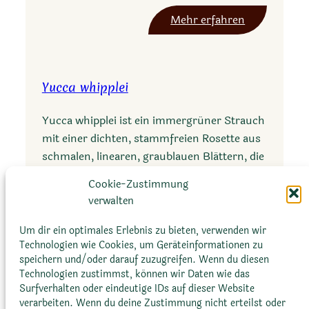
o
:
Mehr erfahren
g
A
l
g
o
a
s
Yucca whipplei
v
s
e
a
Yucca whipplei ist ein immergrüner Strauch
o
mit einer dichten, stammfreien Rosette aus
r
schmalen, linearen, graublauen Blättern, die
n
bis zu 90 cm lang sind. Die Blätter haben
i
Cookie-Zustimmung
scharf gezähnte…
t
verwalten
h
:
Mehr erfahren
Um dir ein optimales Erlebnis zu bieten, verwenden wir
o
Y
Technologien wie Cookies, um Geräteinformationen zu
b
speichern und/oder darauf zuzugreifen. Wenn du diesen
u
r
Technologien zustimmst, können wir Daten wie das
c
o
Surfverhalten oder eindeutige IDs auf dieser Website
c
verarbeiten. Wenn du deine Zustimmung nicht erteilst oder
m