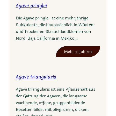
Agave pringlei
Die Agave pringlei ist eine mehrjährige
Sukkulente, die hauptsächlich in Wüsten-
und Trockenen Strauchlandbiomen von
Nord-Baja California in Mexiko…
:
Mehr erfahren
A
g
a
Agave triangularis
v
e
Agave triangularis ist eine Pflanzenart aus
p
der Gattung der Agaven, die langsame
r
wachsende, offene, gruppenbildende
i
Rosetten bildet mit olivgrünen, dicken,
n