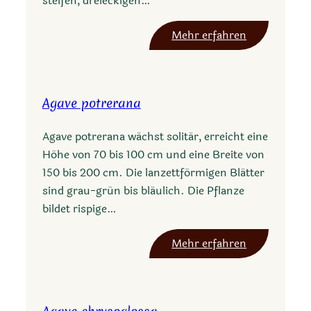
steifen, dreieckigen…
g
l
:
Mehr erfahren
e
A
i
g
a
Agave potrerana
v
e
Agave potrerana wächst solitär, erreicht eine
t
Höhe von 70 bis 100 cm und eine Breite von
r
150 bis 200 cm. Die lanzettförmigen Blätter
i
sind grau-grün bis bläulich. Die Pflanze
a
bildet rispige…
n
g
:
Mehr erfahren
u
A
l
g
a
a
r