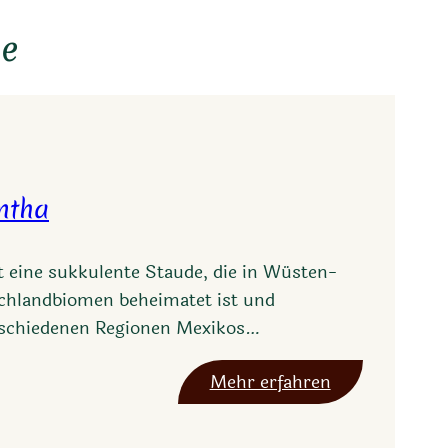
ie
ntha
t eine sukkulente Staude, die in Wüsten-
chlandbiomen beheimatet ist und
rschiedenen Regionen Mexikos…
:
Mehr erfahren
A
g