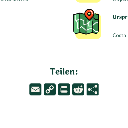
Urspr
Costa 
Teilen:
Email
Copy
Print
Reddit
Link