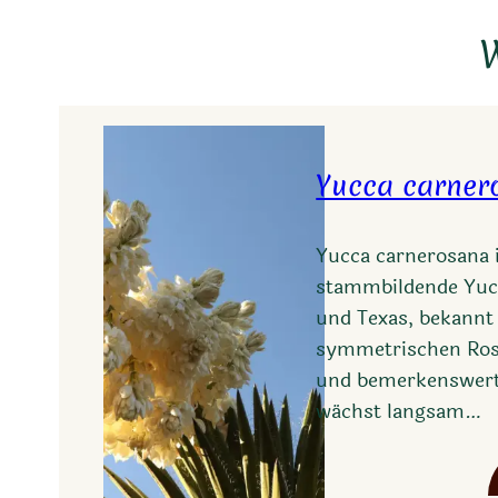
W
Yucca carner
Yucca carnerosana i
stammbildende Yuc
und Texas, bekannt 
symmetrischen Ros
und bemerkenswerte
wächst langsam…