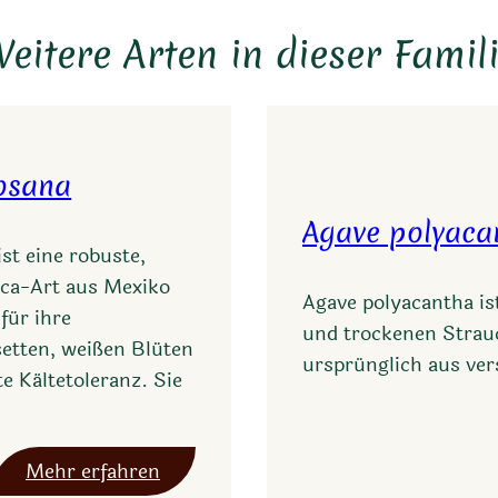
eitere Arten in dieser Famil
osana
Agave polyaca
st eine robuste,
ca-Art aus Mexiko
Agave polyacantha is
für ihre
und trockenen Strau
etten, weißen Blüten
ursprünglich aus ve
 Kältetoleranz. Sie
:
Mehr erfahren