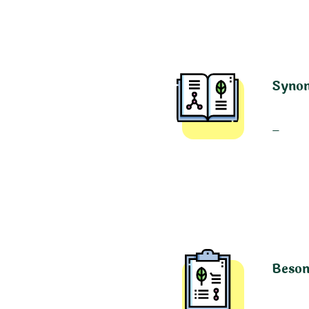
Syno
–
Beson