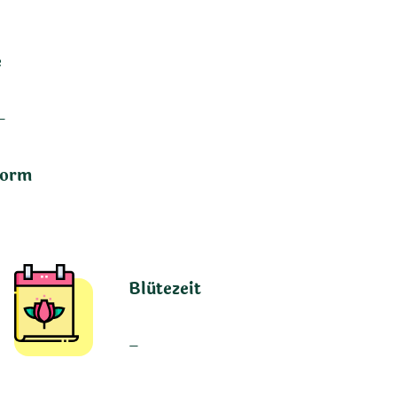
e
–
form
Blütezeit
–