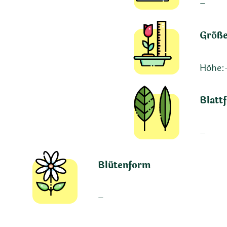
–
Größ
Höhe:
Blatt
–
Blütenform
–