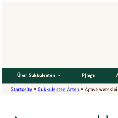
Zum
Inhalt
springen
Über Sukkulenten
Pflege
Startseite
»
Sukkulenten Arten
»
Agave wercklei