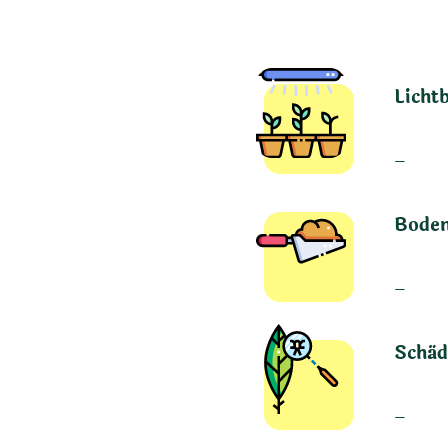
Licht
–
Boden
–
Schäd
–