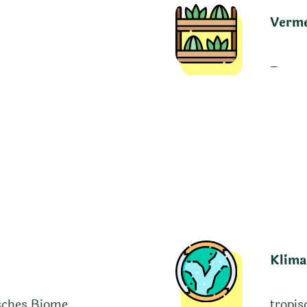
Verm
–
Klima
isches Biome
tropis