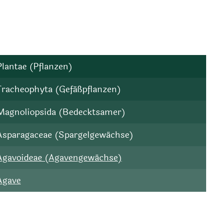
Plantae (Pflanzen)
Tracheophyta (Gefäßpflanzen)
Magnoliopsida (Bedecktsamer)
Asparagaceae (Spargelgewächse)
Agavoideae (Agavengewächse)
Agave