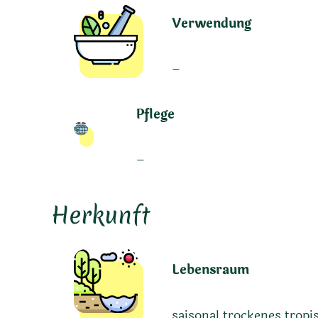
Verwendung
–
Pflege
–
Herkunft
Lebensraum
saisonal trockenes trop