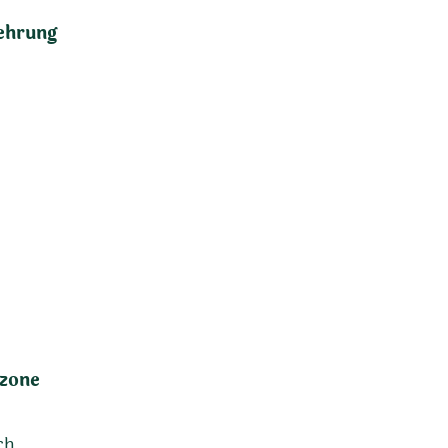
ehrung
zone
ch