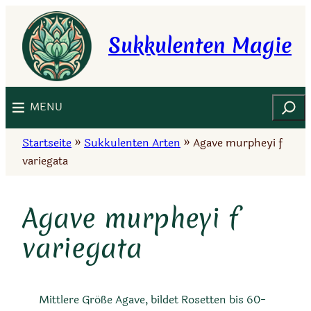
Zum
Inhalt
Sukkulenten Magie
springen
Suchen
MENU
Startseite
»
Sukkulenten Arten
»
Agave murpheyi f
variegata
Agave murpheyi f
variegata
Mittlere Größe Agave, bildet Rosetten bis 60-