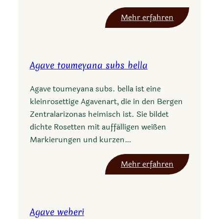
:
Mehr erfahren
A
g
a
Agave toumeyana subs bella
v
e
Agave toumeyana subs. bella ist eine
s
kleinrosettige Agavenart, die in den Bergen
c
Zentralarizonas heimisch ist. Sie bildet
h
dichte Rosetten mit auffälligen weißen
i
Markierungen und kurzen…
d
i
:
Mehr erfahren
g
A
e
g
r
a
a
Agave weberi
v