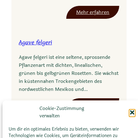
l
i
a
:
Mehr erfahren
A
g
a
Agave felgeri
v
e
Agave felgeri ist eine seltene, sprossende
d
Pflanzenart mit dichten, linealischen,
e
grünen bis gelbgrünen Rosetten. Sie wächst
b
in küstennahen Trockengebieten des
i
nordwestlichen Mexikos und…
l
i
:
Mehr erfahren
s
Cookie-Zustimmung
A
verwalten
g
a
Um dir ein optimales Erlebnis zu bieten, verwenden wir
Technologien wie Cookies, um Geräteinformationen zu
v