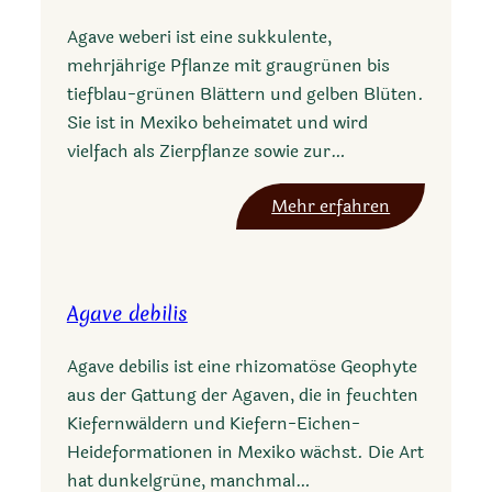
e
Agave weberi ist eine sukkulente,
t
mehrjährige Pflanze mit graugrünen bis
o
tiefblau-grünen Blättern und gelben Blüten.
u
Sie ist in Mexiko beheimatet und wird
m
vielfach als Zierpflanze sowie zur…
e
y
:
Mehr erfahren
a
A
n
g
a
a
s
Agave debilis
v
u
e
b
Agave debilis ist eine rhizomatöse Geophyte
w
s
aus der Gattung der Agaven, die in feuchten
e
b
Kiefernwäldern und Kiefern-Eichen-
b
e
Heideformationen in Mexiko wächst. Die Art
e
l
hat dunkelgrüne, manchmal…
r