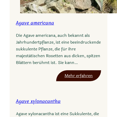
H
o
a
k
Agave americana
Die Agave americana, auch bekannt als
Jahrhundertpflanze, ist eine beeindruckende
sukkulente Pflanze, die für ihre
majestätischen Rosetten aus dicken, spitzen
Blättern berühmt ist. Sie kann…
:
Mehr erfahren
A
g
a
Agave xylonacantha
v
e
Agave xylonacantha ist eine Sukkulente, die
a