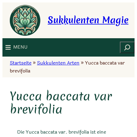
Zum
Inhalt
Sukkulenten Magie
springen
Suchen
MENU
Startseite
»
Sukkulenten Arten
»
Yucca baccata var
brevifolia
Yucca baccata var
brevifolia
Die Yucca baccata var. brevifolia ist eine