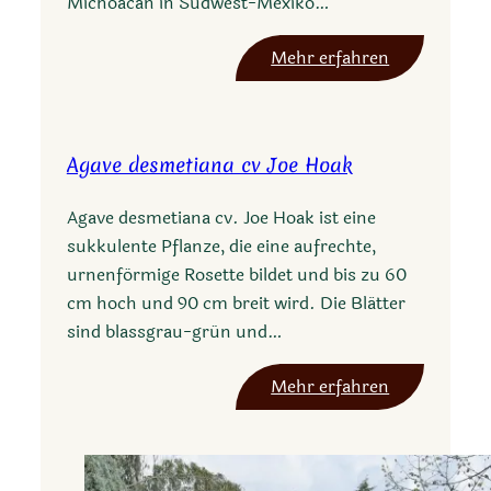
Michoacán in Südwest-Mexiko…
:
Mehr erfahren
A
g
a
Agave desmetiana cv Joe Hoak
v
e
Agave desmetiana cv. Joe Hoak ist eine
h
sukkulente Pflanze, die eine aufrechte,
o
urnenförmige Rosette bildet und bis zu 60
o
cm hoch und 90 cm breit wird. Die Blätter
k
sind blassgrau-grün und…
e
r
:
Mehr erfahren
i
A
g
a