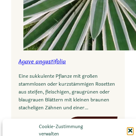
Agave angustifolia
Eine sukkulente Pflanze mit großen
stammlosen oder kurzstämmigen Rosetten
aus steifen, fleischigen, graugrünen oder
blaugrauen Blättern mit kleinen braunen
stacheligen Zähnen und einer…
:
Mehr erfahren
Cookie-Zustimmung
A
verwalten