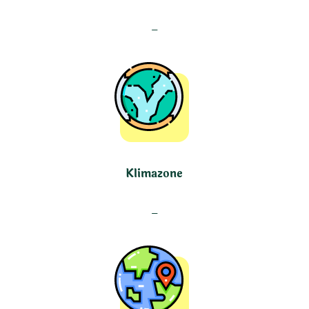
–
Klimazone
–