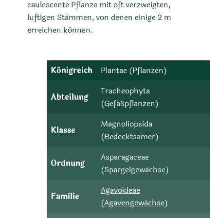
caulescente Pflanze mit oft verzweigten,
luftigen Stämmen, von denen einige 2 m
erreichen können.
Königreich
Plantae (Pflanzen)
Tracheophyta
Abteilung
(Gefäßpflanzen)
Magnoliopsida
Klasse
(Bedecktsamer)
Asparagaceae
Ordnung
(Spargelgewächse)
Agavoideae
Familie
(Agavengewächse)