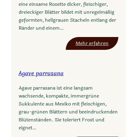
eine einsame Rosette dicker, fleischiger,
m
dreieckiger Blätter bildet mit unregelmäßig
e
geformten, hellgrauen Stacheln entlang der
r
Ränder und einem…
i
c
:
Mehr erfahren
a
A
n
g
a
a
Agave parrasana
v
e
Agave parrasana ist eine langsam
x
wachsende, kompakte, immergrüne
y
Sukkulente aus Mexiko mit fleischigen,
l
grau-grünen Blättern und beeindruckenden
o
Blütenständen. Sie toleriert Frost und
n
eignet…
a