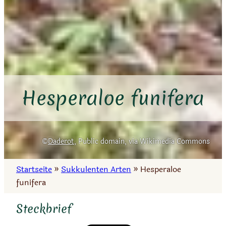
Hesperaloe funifera
Daderot
, Public domain, via Wikimedia Commons
Startseite
»
Sukkulenten Arten
»
Hesperaloe
funifera
Steckbrief