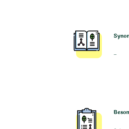
Syno
–
Beson