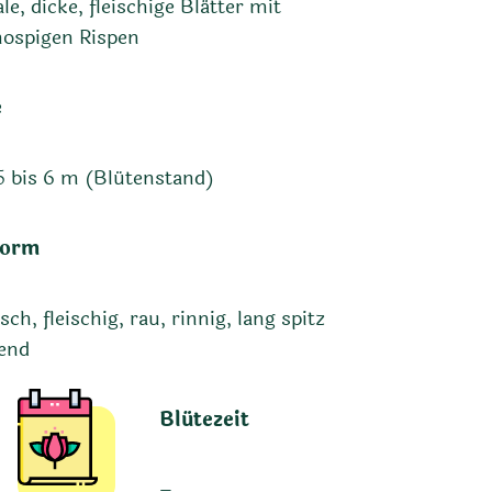
e, dicke, fleischige Blätter mit
ospigen Rispen
e
5 bis 6 m (Blütenstand)
form
sch, fleischig, rau, rinnig, lang spitz
end
Blütezeit
–