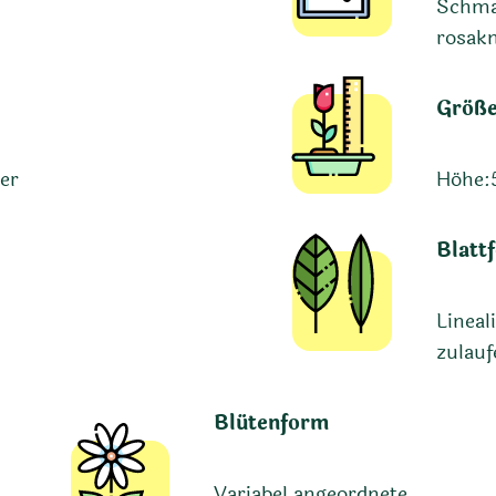
Schmal
rosakn
Größ
ger
Höhe:
Blatt
Lineali
zulauf
Blütenform
Variabel angeordnete