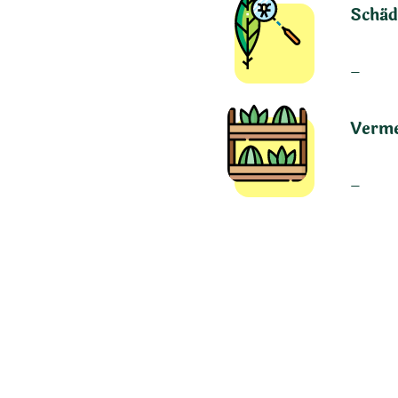
Schäd
–
Verm
–