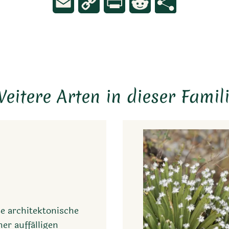
Email
Copy
Print
Reddit
Link
eitere Arten in dieser Famil
ße architektonische
ner auffälligen