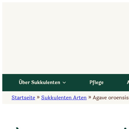
Zum
Inhalt
springen
Über Sukkulenten
Pflege
Startseite
»
Sukkulenten Arten
»
Agave oroensis