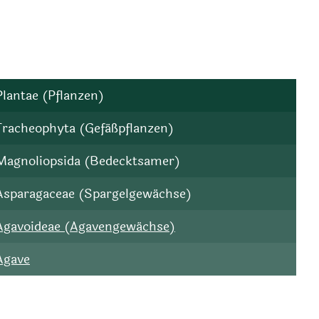
Plantae (Pflanzen)
Tracheophyta (Gefäßpflanzen)
Magnoliopsida (Bedecktsamer)
Asparagaceae (Spargelgewächse)
Agavoideae (Agavengewächse)
Agave