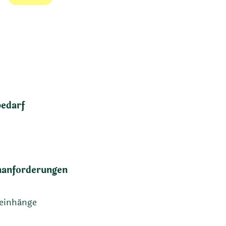
bedarf
anforderungen
teinhänge