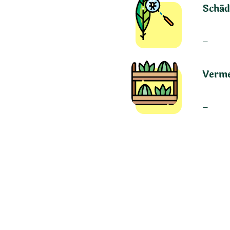
Schäd
–
Verm
–