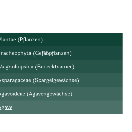
Plantae (Pflanzen)
Tracheophyta (Gefäßpflanzen)
Magnoliopsida (Bedecktsamer)
Asparagaceae (Spargelgewächse)
Agavoideae (Agavengewächse)
Agave