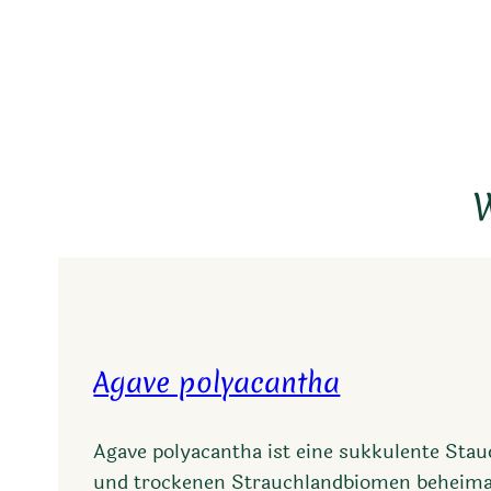
W
Agave polyacantha
Agave polyacantha ist eine sukkulente Stau
und trockenen Strauchlandbiomen beheimat