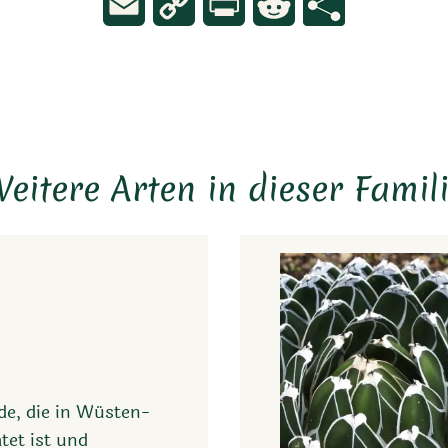
Email
Copy
Print
Reddit
Link
eitere Arten in dieser Famil
de, die in Wüsten-
et ist und