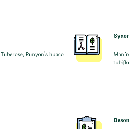
Syno
e Tuberose, Runyon’s huaco
Manfre
tubifl
Beson