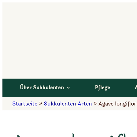
Zum
Inhalt
springen
Über Sukkulenten
Pflege
Startseite
»
Sukkulenten Arten
»
Agave longiflor