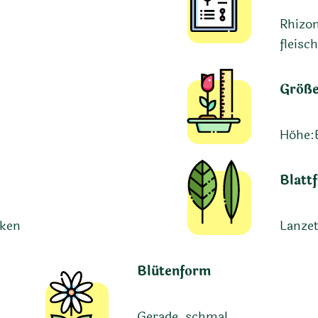
Rhizom
fleisc
Größ
Höhe:
Blatt
cken
Lanzett
Blütenform
Gerade, schmal