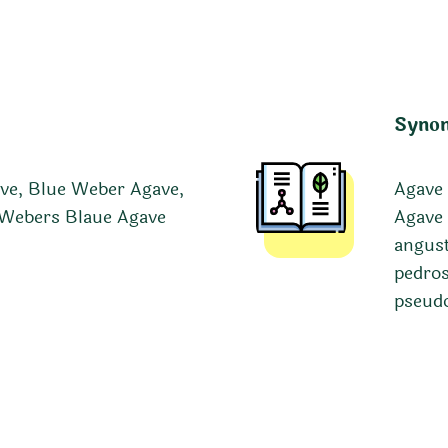
Syno
ave, Blue Weber Agave,
Agave 
 Webers Blaue Agave
Agave 
angust
pedros
pseudo