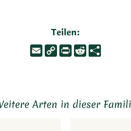
Teilen:
Email
Copy
Print
Reddit
Link
eitere Arten in dieser Famil