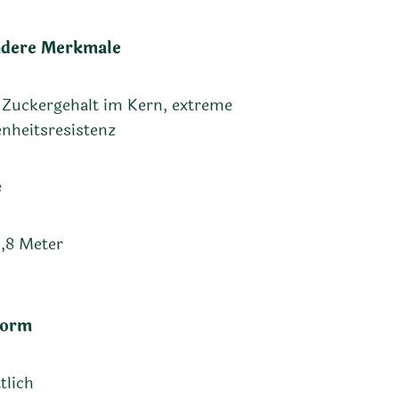
dere Merkmale
Zuckergehalt im Kern, extreme
nheitsresistenz
e
1,8 Meter
form
tlich