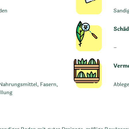
den
Sandig
Schäd
–
Verm
 Nahrungsmittel, Fasern,
Ablege
ellung