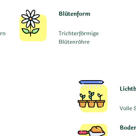
Blütenform
ern
Trichterförmige
Blütenröhre
Licht
Volle 
Boden