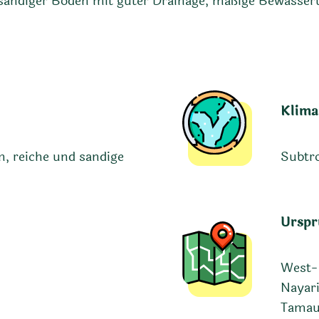
 sandiger Boden mit guter Drainage, mäßige Bewässe
Klima
, reiche und sandige
Subtr
Urspr
West- 
Nayari
Tamau