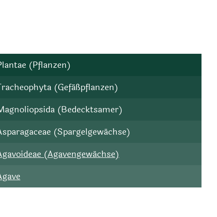
Plantae (Pflanzen)
Tracheophyta (Gefäßpflanzen)
Magnoliopsida (Bedecktsamer)
Asparagaceae (Spargelgewächse)
Agavoideae (Agavengewächse)
Agave