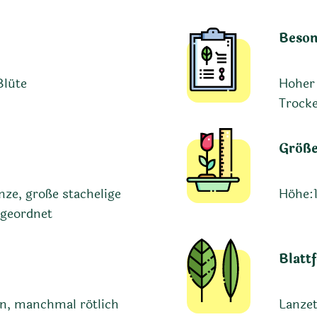
Beson
Blüte
Hoher 
Trocke
Größ
ze, große stachelige
Höhe:
ngeordnet
Blatt
ün, manchmal rötlich
Lanzet