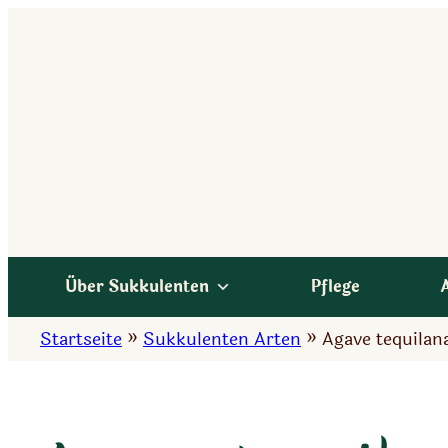
Zum
Inhalt
springen
Über Sukkulenten
Pflege
Startseite
»
Sukkulenten Arten
»
Agave tequilan