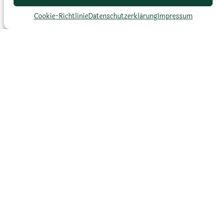
Blattform
Cookie-Richtlinie
Datenschutz­erklärung
Impressum
Lanzettlich, lang und stachelig, ohne
Dornen
Blütenfarbe
Tiefrosa mit grünen Spitzen,
rot