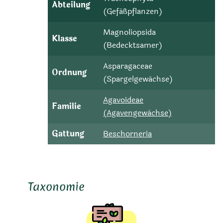
Abteilung
(Gefäßpflanzen)
Magnoliopsida
Klasse
(Bedecktsamer)
Asparagaceae
Ordnung
(Spargelgewächse)
Agavoideae
Familie
(Agavengewächse)
Gattung
Beschorneria
Taxonomie