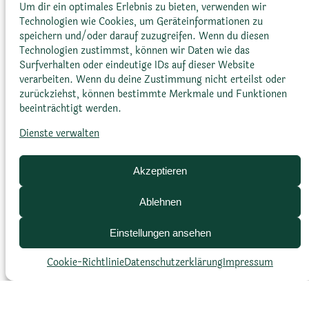
Um dir ein optimales Erlebnis zu bieten, verwenden wir
Technologien wie Cookies, um Geräteinformationen zu
speichern und/oder darauf zuzugreifen. Wenn du diesen
Technologien zustimmst, können wir Daten wie das
Größe
Surfverhalten oder eindeutige IDs auf dieser Website
verarbeiten. Wenn du deine Zustimmung nicht erteilst oder
zurückziehst, können bestimmte Merkmale und Funktionen
Höhe:
2 bis 4 m
beeinträchtigt werden.
Dienste verwalten
Durchmesser:
–
Akzeptieren
Ablehnen
Einstellungen ansehen
Cookie-Richtlinie
Datenschutz­erklärung
Impressum
Blattfarbe