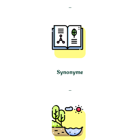
–
Synonyme
–