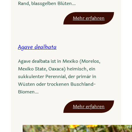
Rand, blassgelben Blüten…
:
Mehr erfahren
A
g
a
Agave dealbata
v
e
Agave dealbata ist in Mexiko (Morelos,
d
Mexiko State, Oaxaca) heimisch, ein
e
sukkulenter Perennial, der primär in
s
Wüsten oder trockenen Buschland-
m
Biomen…
e
t
:
Mehr erfahren
i
A
a
g
n
a