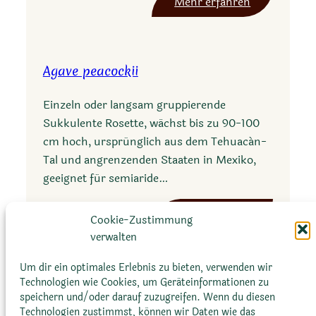
:
Mehr erfahren
Y
u
c
Agave peacockii
c
a
Einzeln oder langsam gruppierende
f
Sukkulente Rosette, wächst bis zu 90-100
i
cm hoch, ursprünglich aus dem Tehuacán-
l
Tal und angrenzenden Staaten in Mexiko,
i
geeignet für semiaride…
f
e
:
Mehr erfahren
Cookie-Zustimmung
r
A
verwalten
a
g
a
Um dir ein optimales Erlebnis zu bieten, verwenden wir
Technologien wie Cookies, um Geräteinformationen zu
v
speichern und/oder darauf zuzugreifen. Wenn du diesen
e
Technologien zustimmst, können wir Daten wie das