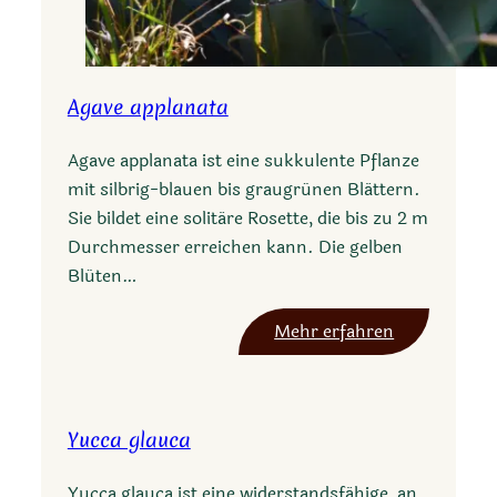
Agave applanata
Agave applanata ist eine sukkulente Pflanze
mit silbrig-blauen bis graugrünen Blättern.
Sie bildet eine solitäre Rosette, die bis zu 2 m
Durchmesser erreichen kann. Die gelben
Blüten…
:
Mehr erfahren
A
g
a
Yucca glauca
v
e
Yucca glauca ist eine widerstandsfähige, an