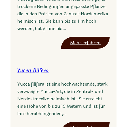
a
trockene Bedingungen angepasste Pflanze,
p
die in den Prärien von Zentral-Nordamerika
p
heimisch ist. Sie kann bis zu 1 m hoch
l
werden, hat grüne bis…
a
n
:
Mehr erfahren
a
Y
t
u
a
c
Yucca filifera
c
a
Yucca filifera ist eine hochwachsende, stark
g
verzweigte Yucca-Art, die in Zentral- und
l
Nordostmexiko heimisch ist. Sie erreicht
a
eine Höhe von bis zu 15 Metern und ist für
u
ihre herabhängenden,…
c
a