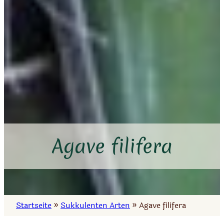
Agave filifera
Startseite
»
Sukkulenten Arten
»
Agave filifera