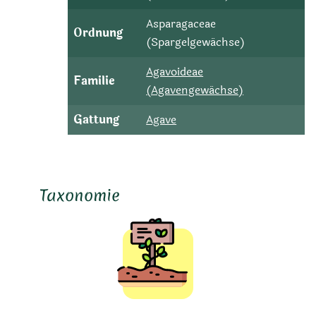
Asparagaceae
Ordnung
(Spargelgewächse)
Agavoideae
Familie
(Agavengewächse)
Gattung
Agave
Taxonomie