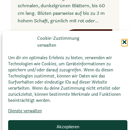
s
a
schmalen, dunkelgrünen Blättern, bis 60
c
cm lang. Blüten paarweise auf bis zu 3 m
h
hohem Schaft, grünlich mit rot oder…
i
d
:
Mehr erfahren
i
Cookie-Zustimmung
A
verwalten
g
g
e
a
Um dir ein optimales Erlebnis zu bieten, verwenden wir
r
Technologien wie Cookies, um Geräteinformationen zu
v
a
speichern und/oder darauf zuzugreifen. Wenn du diesen
e
Technologien zustimmst, können wir Daten wie das
g
Surfverhalten oder eindeutige IDs auf dieser Website
e
verarbeiten. Wenn du deine Zustimmung nicht erteilst oder
Glossar
Datenschutz­erklärung
Impressum
zurückziehst, können bestimmte Merkmale und Funktionen
m
beeinträchtigt werden.
Cookie-Richtlinie (EU)
Bildnachweise
i
n
Dienste verwalten
i
f
Akzeptieren