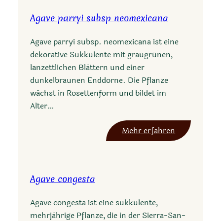
a
Agave parryi subsp neomexicana
v
e
Agave parryi subsp. neomexicana ist eine
a
dekorative Sukkulente mit graugrünen,
k
lanzettlichen Blättern und einer
t
dunkelbraunen Enddorne. Die Pflanze
i
wächst in Rosettenform und bildet im
t
Alter…
e
s
:
Mehr erfahren
A
g
a
Agave congesta
v
e
Agave congesta ist eine sukkulente,
p
mehrjährige Pflanze, die in der Sierra-San-
a