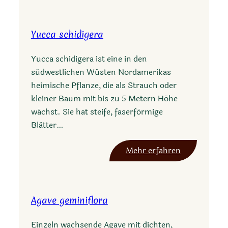
a
a
g
n
a
Yucca schidigera
a
v
e
Yucca schidigera ist eine in den
p
südwestlichen Wüsten Nordamerikas
o
heimische Pflanze, die als Strauch oder
l
kleiner Baum mit bis zu 5 Metern Höhe
i
wächst. Sie hat steife, faserförmige
a
Blätter…
n
t
:
Mehr erfahren
h
Y
i
u
f
c
l
Agave geminiflora
c
o
a
r
Einzeln wachsende Agave mit dichten,