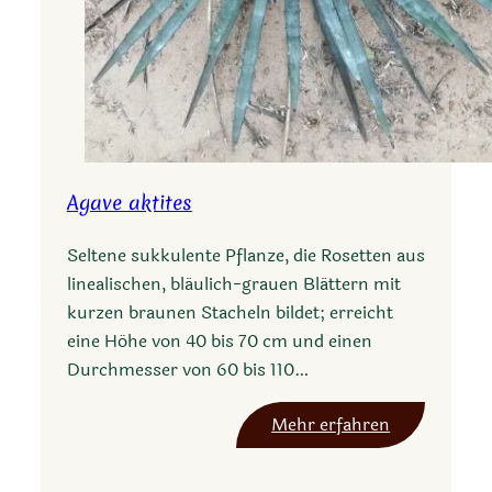
Agave aktites
Seltene sukkulente Pflanze, die Rosetten aus
linealischen, bläulich-grauen Blättern mit
kurzen braunen Stacheln bildet; erreicht
eine Höhe von 40 bis 70 cm und einen
Durchmesser von 60 bis 110…
:
Mehr erfahren
A
g