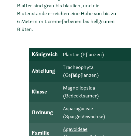
Blätter sind grau bis bläulich, und die
Blütenstände erreichen eine Höhe von bis zu
6 Metern mit cremefarbenen bis hellgrünen
Blüten.
Königreich
Plantae (Pflanzen)
Tracheophyta
Abteilung
(Gefäßpflanzen)
Magnoliopsida
Klasse
(Bedecktsamer)
Asparagaceae
Ordnung
(Spargelgewächse)
Agavoideae
Familie