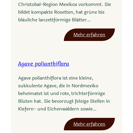
Christobal-Region Mexikos vorkommt. Sie
r
bildet kompakte Rosetten, hat grüne bis
r
bläuliche lanzettförmige Blätter…
y
i
:
Mehr erfahren
s
A
u
g
b
a
s
Agave polianthiflora
v
p
e
n
Agave polianthiflora ist eine kleine,
c
e
sukkulente Agave, die in Nordmexiko
o
o
beheimatet ist und rote, trichterförmige
n
m
Blüten hat. Sie bevorzugt felsige Stellen in
g
e
Kiefern- und Eichenwäldern sowie…
e
x
s
i
:
Mehr erfahren
t
c
A