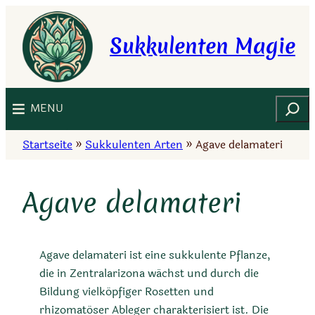
Zum
Inhalt
Sukkulenten Magie
springen
Suchen
MENU
Startseite
»
Sukkulenten Arten
»
Agave delamateri
Agave delamateri
Agave delamateri ist eine sukkulente Pflanze,
die in Zentralarizona wächst und durch die
Bildung vielköpfiger Rosetten und
rhizomatöser Ableger charakterisiert ist. Die