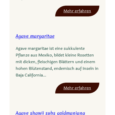
:
Mehr erfahren
A
g
a
Agave margaritae
v
e
Agave margaritae ist eine sukkulente
d
Pflanze aus Mexiko, bildet kleine Rosetten
i
mit dicken, fleischigen Blättern und einem
s
hohen Blütenstand, endemisch auf Inseln in
s
Baja California…
i
m
:
Mehr erfahren
u
A
l
g
a
a
n
Agave shawii subs goldmaniana
v