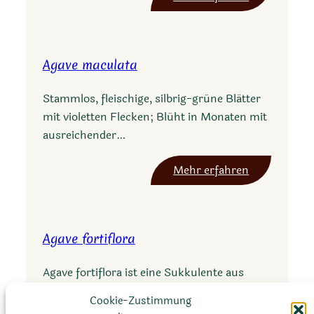
i
A
i
g
s
a
u
Agave maculata
v
b
e
s
Stammlos, fleischige, silbrig-grüne Blätter
v
g
mit violetten Flecken; Blüht in Monaten mit
i
o
ausreichender…
c
l
i
d
:
Mehr erfahren
n
m
A
a
a
g
n
a
Agave fortiflora
i
v
a
e
Agave fortiflora ist eine Sukkulente aus
n
m
Mexiko mit großen, kräftigen Blüten und
a
a
Cookie-Zustimmung
wachsenden Rosetten bis zu 180 cm…