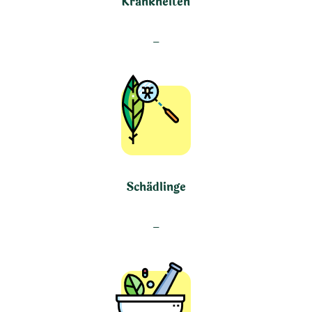
Krankheiten
–
Schädlinge
–