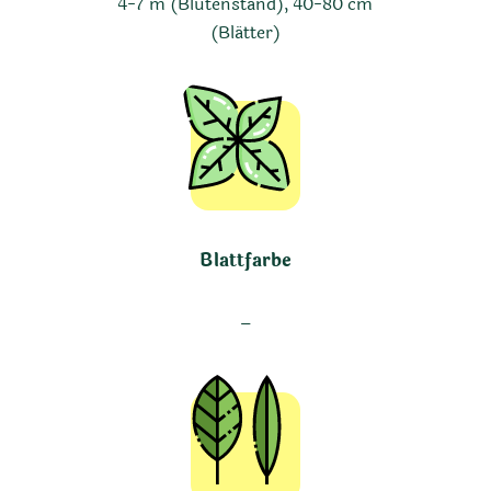
4-7 m (Blütenstand), 40-80 cm
(Blätter)
Blattfarbe
–