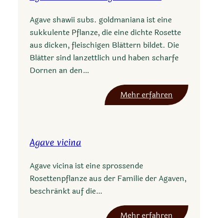
s
e
Agave shawii subs. goldmaniana ist eine
m
sukkulente Pflanze, die eine dichte Rosette
a
aus dicken, fleischigen Blättern bildet. Die
r
Blätter sind lanzettlich und haben scharfe
g
Dornen an den…
a
r
:
Mehr erfahren
i
A
t
g
a
a
e
Agave vicina
v
e
Agave vicina ist eine sprossende
s
Rosettenpflanze aus der Familie der Agaven,
h
beschränkt auf die…
a
w
:
Mehr erfahren