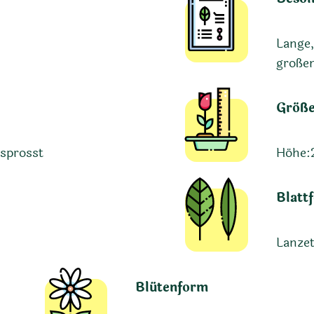
Lange,
großen
Größ
 sprosst
Höhe:
Blatt
Lanzet
Blütenform