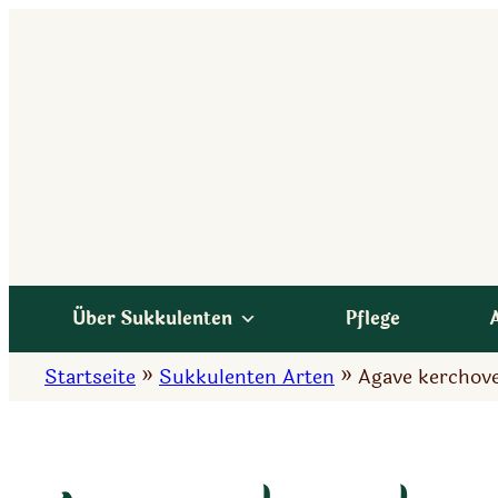
Zum
Inhalt
springen
Über Sukkulenten
Pflege
Startseite
»
Sukkulenten Arten
»
Agave kerchove