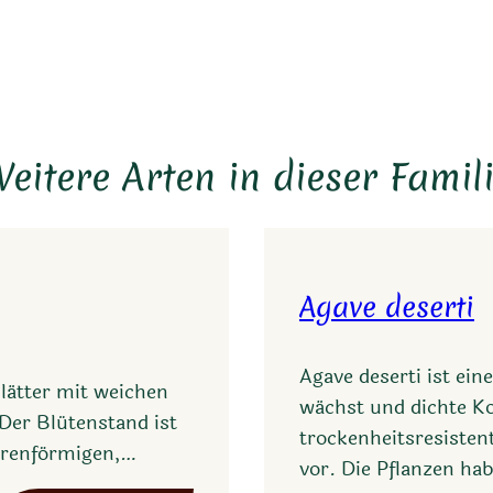
Link
eitere Arten in dieser Famil
Agave deserti
Agave deserti ist ein
lätter mit weichen
wächst und dichte Kol
er Blütenstand ist
trockenheitsresiste
öhrenförmigen,…
vor. Die Pflanzen ha