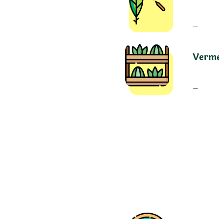
–
Verm
–