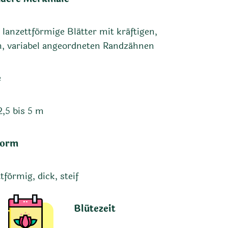
 lanzettförmige Blätter mit kräftigen,
, variabel angeordneten Randzähnen
e
2,5 bis 5 m
form
tförmig, dick, steif
Blütezeit