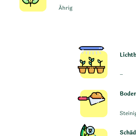
Ährig
Licht
–
Boden
Steini
Schäd