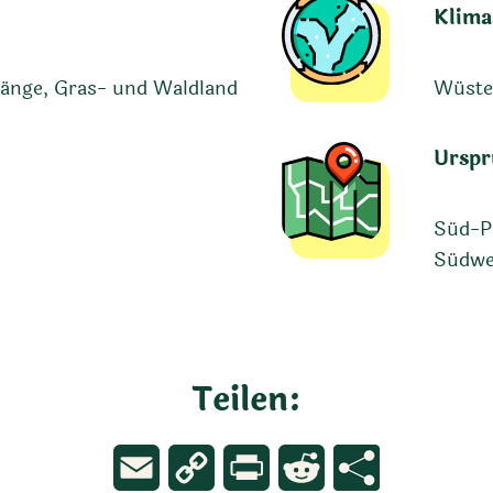
Klima
Hänge, Gras- und Waldland
Wüste,
Urspr
Süd-Pu
Südwe
Teilen:
Email
Copy
Print
Reddit