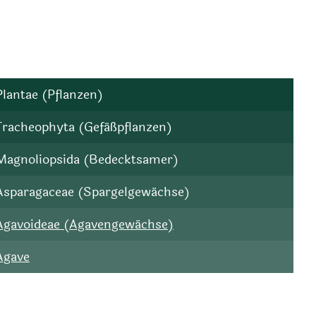
Plantae (Pflanzen)
Tracheophyta (Gefäßpflanzen)
Magnoliopsida (Bedecktsamer)
Asparagaceae (Spargelgewächse)
Agavoideae (Agavengewächse)
Agave