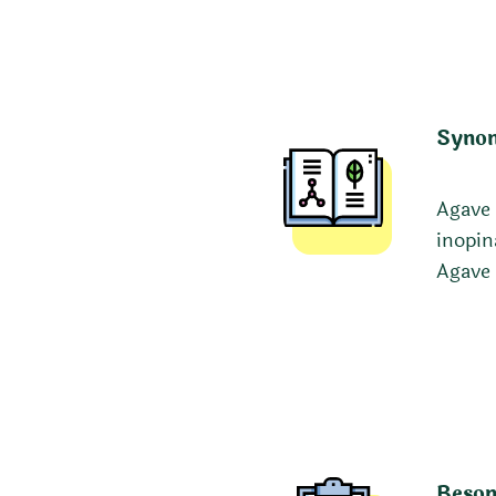
Syno
Agave 
inopin
Agave 
Beson