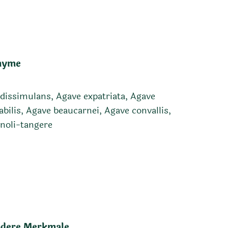
nyme
dissimulans, Agave expatriata, Agave
abilis, Agave beaucarnei, Agave convallis,
noli-tangere
dere Merkmale