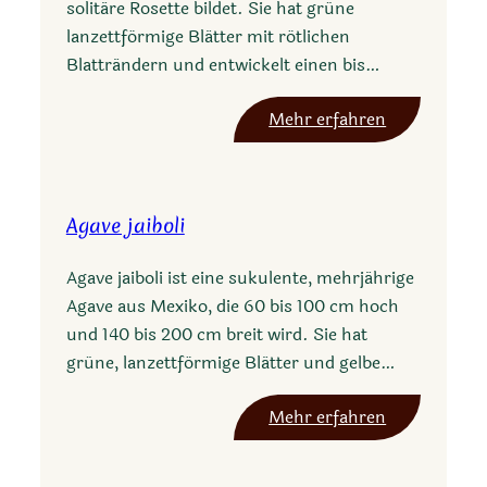
solitäre Rosette bildet. Sie hat grüne
lanzettförmige Blätter mit rötlichen
Blatträndern und entwickelt einen bis…
:
Mehr erfahren
A
g
a
Agave jaiboli
v
e
Agave jaiboli ist eine sukulente, mehrjährige
b
Agave aus Mexiko, die 60 bis 100 cm hoch
o
und 140 bis 200 cm breit wird. Sie hat
v
grüne, lanzettförmige Blätter und gelbe…
i
c
:
Mehr erfahren
o
A
r
g
n