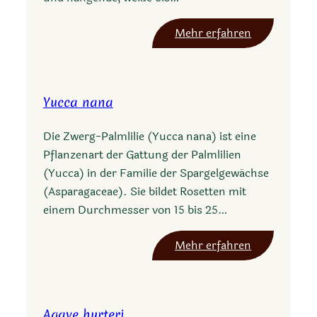
:
Mehr erfahren
Y
u
c
Yucca nana
c
a
Die Zwerg-Palmlilie (Yucca nana) ist eine
e
Pflanzenart der Gattung der Palmlilien
n
(Yucca) in der Familie der Spargelgewächse
d
(Asparagaceae). Sie bildet Rosetten mit
l
einem Durchmesser von 15 bis 25…
i
c
:
Mehr erfahren
h
Y
i
u
a
c
n
Agave hurteri