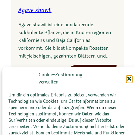
a
u
Agave shawii
v
t
e
a
Agave shawii ist eine ausdauernde,
j
sukkulente Pflanze, die in Küstenregionen
a
Kaliforniens und Baja Californias
i
vorkommt. Sie bildet kompakte Rosetten
b
mit fleischigen, gezahnten Blättern und…
o
l
:
Mehr erfahren
i
Cookie-Zustimmung
A
verwalten
g
a
Um dir ein optimales Erlebnis zu bieten, verwenden wir
Technologien wie Cookies, um Geräteinformationen zu
v
speichern und/oder darauf zuzugreifen. Wenn du diesen
e
Technologien zustimmst, können wir Daten wie das
s
Surfverhalten oder eindeutige IDs auf dieser Website
h
verarbeiten. Wenn du deine Zustimmung nicht erteilst oder
Glossar
Datenschutz­erklärung
Impressum
a
zurückziehst, können bestimmte Merkmale und Funktionen