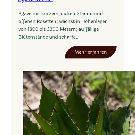
c
a
a
Agave mit kurzem, dicken Stamm und
n
offenen Rosetten; wächst in Höhenlagen
a
von 1800 bis 3300 Metern; auffällige
n
Blütenstände und scharfe…
a
:
Mehr erfahren
A
g
a
v
e
h
u
r
t
e