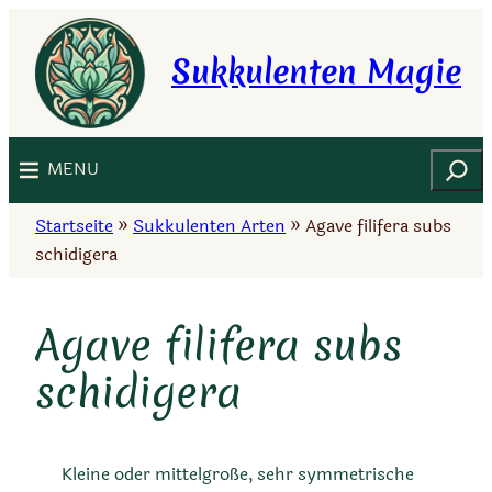
Zum
Inhalt
Sukkulenten Magie
springen
Suchen
MENU
Startseite
»
Sukkulenten Arten
»
Agave filifera subs
schidigera
Agave filifera subs
schidigera
Kleine oder mittelgroße, sehr symmetrische