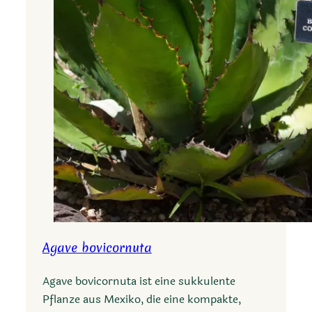
r
i
Agave bovicornuta
Agave bovicornuta ist eine sukkulente
Pflanze aus Mexiko, die eine kompakte,