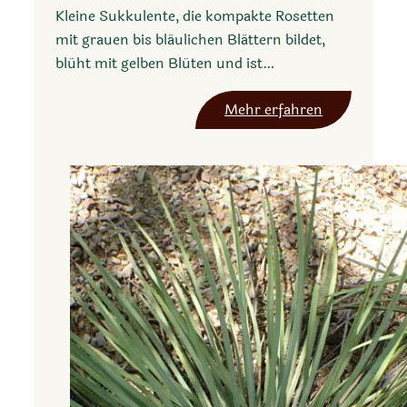
Kleine Sukkulente, die kompakte Rosetten
mit grauen bis bläulichen Blättern bildet,
blüht mit gelben Blüten und ist…
:
Mehr erfahren
A
g
a
v
e
i
s
t
h
m
e
n