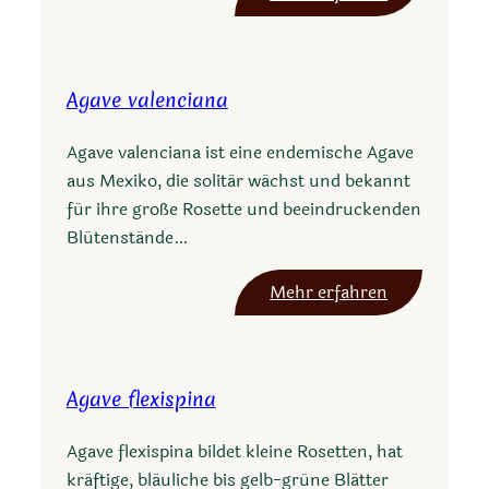
A
g
a
Agave valenciana
v
e
Agave valenciana ist eine endemische Agave
a
aus Mexiko, die solitär wächst und bekannt
m
für ihre große Rosette und beeindruckenden
i
Blütenstände…
c
a
:
Mehr erfahren
A
g
a
Agave flexispina
v
e
Agave flexispina bildet kleine Rosetten, hat
v
kräftige, bläuliche bis gelb-grüne Blätter