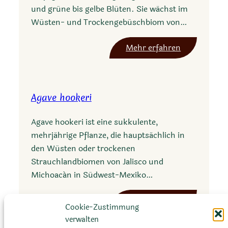
a
und grüne bis gelbe Blüten. Sie wächst im
l
Wüsten- und Trockengebüschbiom von…
e
n
:
Mehr erfahren
c
A
i
g
a
a
n
Agave hookeri
v
a
e
Agave hookeri ist eine sukkulente,
f
mehrjährige Pflanze, die hauptsächlich in
l
den Wüsten oder trockenen
e
Strauchlandbiomen von Jalisco und
x
Michoacán in Südwest-Mexiko…
i
s
:
Mehr erfahren
p
Cookie-Zustimmung
A
i
verwalten
g