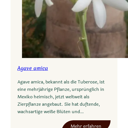
p
p
l
e
i
Agave amica
Agave amica, bekannt als die Tuberose, ist
eine mehrjährige Pflanze, ursprünglich in
Mexiko heimisch, jetzt weltweit als
Zierpflanze angebaut. Sie hat duftende,
wachsartige weiße Blüten und…
:
Mehr erfahren