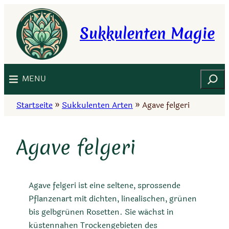
Zum
Inhalt
Sukkulenten Magie
springen
Suchen
MENU
Startseite
»
Sukkulenten Arten
»
Agave felgeri
Agave felgeri
Agave felgeri ist eine seltene, sprossende
Pflanzenart mit dichten, linealischen, grünen
bis gelbgrünen Rosetten. Sie wächst in
küstennahen Trockengebieten des