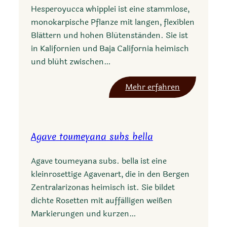
Hesperoyucca whipplei ist eine stammlose,
monokarpische Pflanze mit langen, flexiblen
Blättern und hohen Blütenständen. Sie ist
in Kalifornien und Baja California heimisch
und blüht zwischen…
:
Mehr erfahren
H
e
s
Agave toumeyana subs bella
p
e
Agave toumeyana subs. bella ist eine
r
kleinrosettige Agavenart, die in den Bergen
o
Zentralarizonas heimisch ist. Sie bildet
y
dichte Rosetten mit auffälligen weißen
u
Markierungen und kurzen…
c