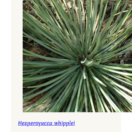
Hesperoyucca whipplei