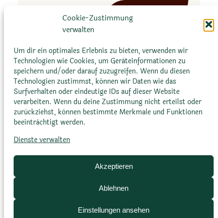
r
:
Mehr erfahren
i
Cookie-Zustimmung
A
a
verwalten
g
e
a
Um dir ein optimales Erlebnis zu bieten, verwenden wir
r
v
Technologien wie Cookies, um Geräteinformationen zu
e
speichern und/oder darauf zuzugreifen. Wenn du diesen
e
g
Technologien zustimmst, können wir Daten wie das
u
i
Surfverhalten oder eindeutige IDs auf dieser Website
t
verarbeiten. Wenn du deine Zustimmung nicht erteilst oder
n
Glossar
Datenschutz­erklärung
Impressum
a
zurückziehst, können bestimmte Merkmale und Funktionen
a
Cookie-Richtlinie (EU)
Bildnachweise
beeinträchtigt werden.
h
e
e
Dienste verwalten
c
n
v
s
.
Akzeptieren
i
G
s
Ablehnen
o
v
l
Einstellungen ansehen
a
d