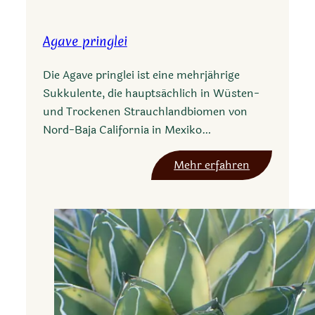
e
s
Agave pringlei
c
h
Die Agave pringlei ist eine mehrjährige
o
Sukkulente, die hauptsächlich in Wüsten-
r
und Trockenen Strauchlandbiomen von
n
Nord-Baja California in Mexiko…
e
r
:
Mehr erfahren
i
A
a
g
s
a
e
v
p
e
t
p
e
r
n
i