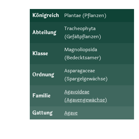
Königreich
Plantae (Pflanzen)
Tracheophyta
Abteilung
(Gefäßpflanzen)
Magnoliopsida
Klasse
(Bedecktsamer)
Asparagaceae
Ordnung
(Spargelgewächse)
Agavoideae
Familie
(Agavengewächse)
Gattung
Agave