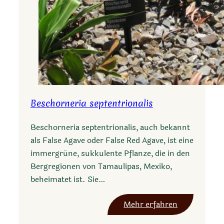
b
s
b
e
l
l
a
Beschorneria septentrionalis
Beschorneria septentrionalis, auch bekannt
als False Agave oder False Red Agave, ist eine
immergrüne, sukkulente Pflanze, die in den
Bergregionen von Tamaulipas, Mexiko,
beheimatet ist. Sie…
:
Mehr erfahren
B