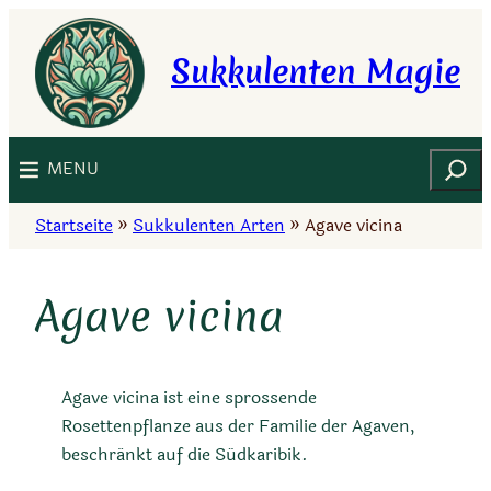
Zum
Inhalt
Sukkulenten Magie
springen
Suchen
MENU
Startseite
»
Sukkulenten Arten
»
Agave vicina
Agave vicina
Agave vicina ist eine sprossende
Rosettenpflanze aus der Familie der Agaven,
beschränkt auf die Südkaribik.