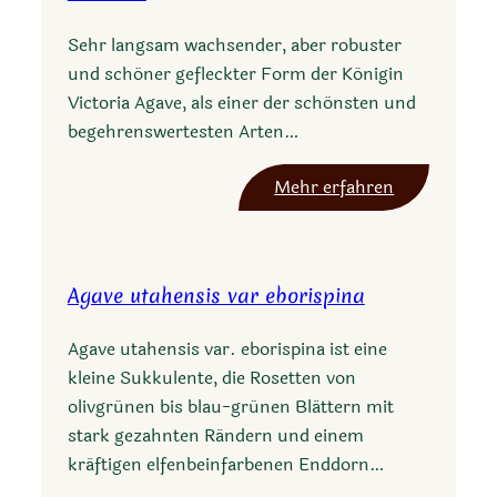
Sehr langsam wachsender, aber robuster
und schöner gefleckter Form der Königin
Victoria Agave, als einer der schönsten und
begehrenswertesten Arten…
:
Mehr erfahren
A
g
a
Agave utahensis var eborispina
v
e
Agave utahensis var. eborispina ist eine
v
kleine Sukkulente, die Rosetten von
i
olivgrünen bis blau-grünen Blättern mit
c
stark gezahnten Rändern und einem
t
kräftigen elfenbeinfarbenen Enddorn…
o