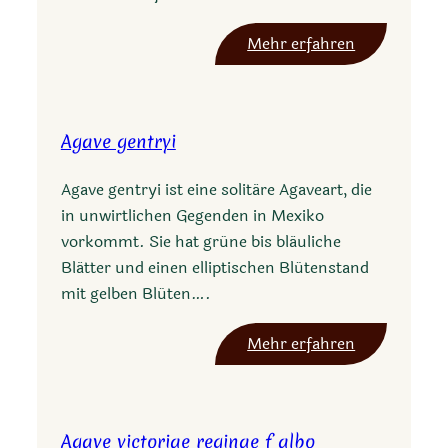
n
g
:
Mehr erfahren
o
A
l
g
a
a
c
Agave gentryi
v
v
e
C
Agave gentryi ist eine solitäre Agaveart, die
s
r
in unwirtlichen Gegenden in Mexiko
a
e
vorkommt. Sie hat grüne bis bläuliche
l
a
Blätter und einen elliptischen Blütenstand
m
m
mit gelben Blüten….
i
B
a
r
:
Mehr erfahren
n
u
A
a
l
g
e
a
Agave victoriae reginae f albo
e
v