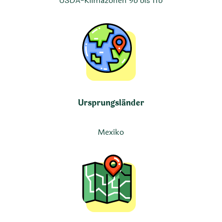
USDA-Klimazonen 9b bis 11b
Ursprungsländer
Mexiko