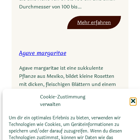
t
Durchmesser von 100 bis…
o
r
:
Mehr erfahren
i
A
a
g
e
a
r
Agave margaritae
v
e
e
g
Agave margaritae ist eine sukkulente
d
i
Pflanze aus Mexiko, bildet kleine Rosetten
a
n
mit dicken, fleischigen Blättern und einem
t
a
hohen Blütenstand, endemisch auf Inseln in
y
Cookie-Zustimmung
e
Baja California…
l
verwalten
f
i
a
:
Mehr erfahren
Um dir ein optimales Erlebnis zu bieten, verwenden wir
o
l
A
Technologien wie Cookies, um Geräteinformationen zu
b
speichern und/oder darauf zuzugreifen. Wenn du diesen
g
Technologien zustimmst, können wir Daten wie das
o