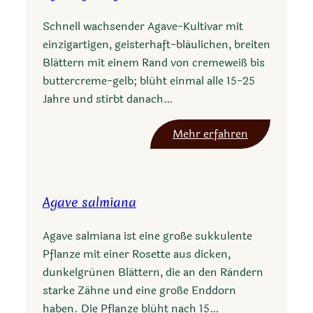
Schnell wachsender Agave-Kultivar mit
einzigartigen, geisterhaft-bläulichen, breiten
Blättern mit einem Rand von cremeweiß bis
buttercreme-gelb; blüht einmal alle 15-25
Jahre und stirbt danach…
:
Mehr erfahren
A
g
a
Agave salmiana
v
e
Agave salmiana ist eine große sukkulente
g
Pflanze mit einer Rosette aus dicken,
u
dunkelgrünen Blättern, die an den Rändern
i
starke Zähne und eine große Enddorn
e
haben. Die Pflanze blüht nach 15…