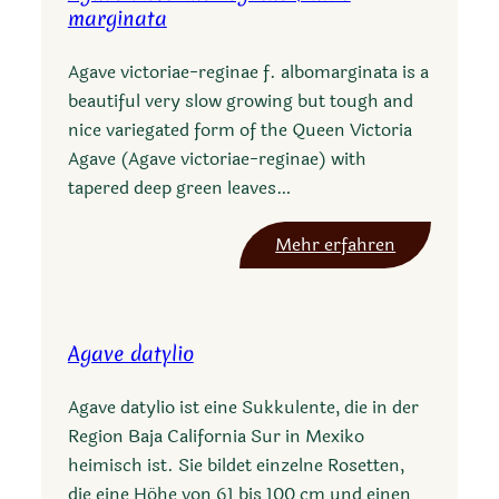
marginata
e
g
Agave victoriae-reginae f. albomarginata is a
e
beautiful very slow growing but tough and
n
nice variegated form of the Queen Victoria
t
Agave (Agave victoriae-reginae) with
r
tapered deep green leaves…
y
i
:
Mehr erfahren
A
g
a
Agave datylio
v
e
Agave datylio ist eine Sukkulente, die in der
v
Region Baja California Sur in Mexiko
i
heimisch ist. Sie bildet einzelne Rosetten,
c
die eine Höhe von 61 bis 100 cm und einen